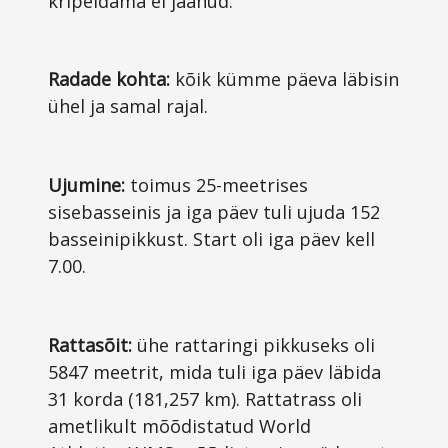
kripeldama ei jäänud.
Radade kohta:
kõik kümme päeva läbisin
ühel ja samal rajal.
Ujumine:
toimus 25-meetrises
sisebasseinis ja iga päev tuli ujuda 152
basseinipikkust. Start oli iga päev kell
7.00.
Rattasõit:
ühe rattaringi pikkuseks oli
5847 meetrit, mida tuli iga päev läbida
31 korda (181,257 km). Rattatrass oli
ametlikult mõõdistatud World