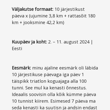
Väljakutse formaat:
10 järjestikust
päeva x (ujumine 3,8 km + rattasõit 180
km + jooksmine 42,2 km)
Kuupäev ja koht:
2. – 11. august 2024 |
Eesti
Eesmärk:
minu ajaline eesmärk oli läbida
10 järjestikuse päevaga iga päev 1
täispikk triatlon koguajaga alla 100
tunni. See mul ka kenasti õnnestus.
Ideaalis soovisin olla kõik kümme päeva
10 tunnist kiirem. Esimesed 7 päeva ma
seda kenasti ka suutisn ja andsin endast