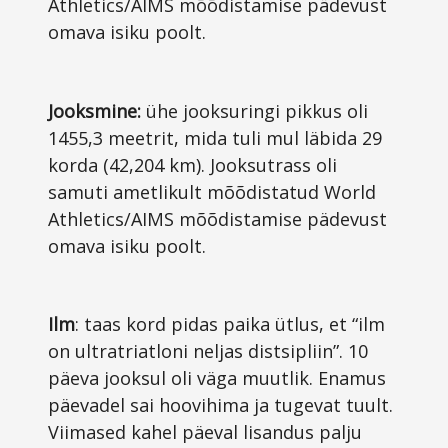
Athletics/AIMS mõõdistamise pädevust
omava isiku poolt.
Jooksmine:
ühe jooksuringi pikkus oli
1455,3 meetrit, mida tuli mul läbida 29
korda (42,204 km). Jooksutrass oli
samuti ametlikult mõõdistatud World
Athletics/AIMS mõõdistamise pädevust
omava isiku poolt.
Ilm
: taas kord pidas paika ütlus, et “ilm
on ultratriatloni neljas distsipliin”. 10
päeva jooksul oli väga muutlik. Enamus
päevadel sai hoovihima ja tugevat tuult.
Viimased kahel päeval lisandus palju