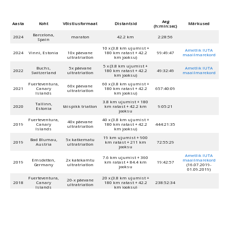
Aeg
Aasta
Koht
Võistlusformaat
Distantsid
Märkused
(h:min:sec)
Barcelona,
2024
maraton
42.2 km
2:28:56
Spain
10 x (3.8 km ujumist +
Ametlik IUTA
2024
Vinni, Estonia
10x päevane
180 km ratast + 42.2
99:49:47
maailmarekord
ultratriatlon
km jooksu)
5 x (3.8 km ujumist +
Buchs,
5x päevane
Ametlik IUTA
2022
180 km ratast + 42.2
49:32:49
Switzerland
ultratriatlon
maailmarekord
km jooksu)
Fuerteventura,
60 x (3.8 km ujumist +
60x päevane
2021
Canary
180 km ratast + 42.2
657:40:09
ultratriatlon
Islands
km jooksu)
3.8 km ujumist + 180
Tallinn,
2020
täispikk triatlon
km ratast + 42.2 km
9:05:21
Estonia
jooksu
Fuerteventura,
40 x (3.8 km ujumist +
40x päevane
2019
Canary
180 km ratast + 42.2
444:21:35
ultratriatlon
Islands
km jooksu)
19 km ujumist + 900
Bad Blumau,
5x katkematu
2019
km ratast + 211 km
72:55:29
Austria
ultratriatlon
jooksu
Ametlik IUTA
7.6 km ujumist + 360
Emsdetten,
2x katekamtu
maailmarekord
2019
km ratast + 84.4 km
19:42:57
Germany
ultratriatlon
(16.07.2019-
jooksu
01.09.2019)
Fuerteventura,
20 x (3.8 km ujumist +
20-x päevane
2018
Canary
180 km ratast + 42.2
238:52:34
ultratriatlon
Islands
km jooksu)
11.4 km ujumist + 540
Bad Blumau,
3x katkematu
2018
km ratast + 126.6 km
32:57:01
Austria
ultratriatlon
jooksu
2018
Rapla, Estonia
Jooks
10 km
0:32:50
38 km ujumist + 1800
Buchs,
10x katkematu
2017
km ratast + 422 km
239:54:24
Switzerland
ultratriatlon