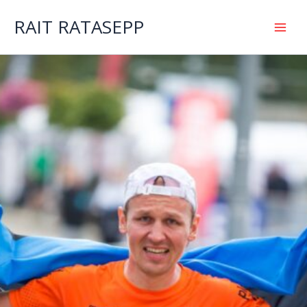
Skip
to
RAIT RATASEPP
content