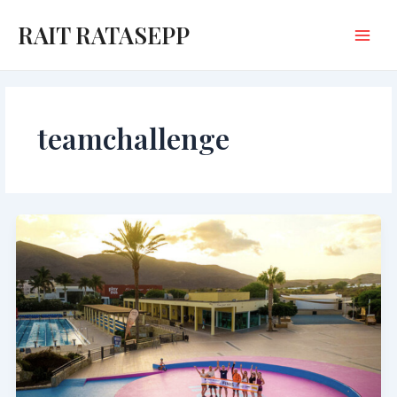
Skip
to
RAIT RATASEPP
content
Main
Menu
teamchallenge