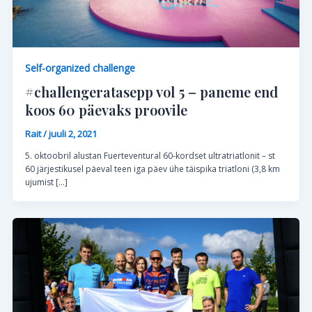
Self-organized challenge
#challengeratasepp vol 5 – paneme end
koos 60 päevaks proovile
Rait
/
juuli 2, 2021
5. oktoobril alustan Fuerteventural 60-kordset ultratriatlonit – st
60 järjestikusel päeval teen iga päev ühe täispika triatloni (3,8 km
ujumist […]