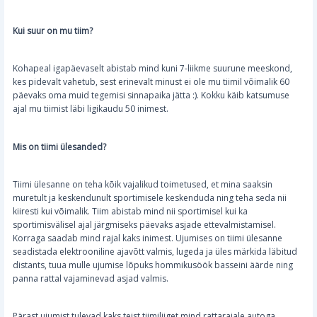
Kui suur on mu tiim?
Kohapeal igapäevaselt abistab mind kuni 7-liikme suurune meeskond,
kes pidevalt vahetub, sest erinevalt minust ei ole mu tiimil võimalik 60
päevaks oma muid tegemisi sinnapaika jätta :). Kokku käib katsumuse
ajal mu tiimist läbi ligikaudu 50 inimest.
Mis on tiimi ülesanded?
Tiimi ülesanne on teha kõik vajalikud toimetused, et mina saaksin
muretult ja keskendunult sportimisele keskenduda ning teha seda nii
kiiresti kui võimalik. Tiim abistab mind nii sportimisel kui ka
sportimisvälisel ajal järgmiseks päevaks asjade ettevalmistamisel.
Korraga saadab mind rajal kaks inimest. Ujumises on tiimi ülesanne
seadistada elektrooniline ajavõtt valmis, lugeda ja üles märkida läbitud
distants, tuua mulle ujumise lõpuks hommikusöök basseini äärde ning
panna rattal vajaminevad asjad valmis.
Pärast ujumist tulevad kaks teist tiimiliiget mind rattarajale autoga