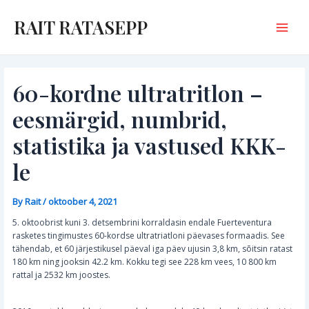
Skip
to
RAIT RATASEPP
content
Main
Menu
60-kordne ultratritlon –
eesmärgid, numbrid,
statistika ja vastused KKK-
le
By
Rait
/
oktoober 4, 2021
5. oktoobrist kuni 3. detsembrini korraldasin endale Fuerteventura
rasketes tingimustes 60-kordse ultratriatloni päevases formaadis. See
tähendab, et 60 järjestikusel päeval iga päev ujusin 3,8 km, sõitsin ratast
180 km ning jooksin 42.2 km. Kokku tegi see 228 km vees, 10 800 km
rattal ja 2532 km joostes.