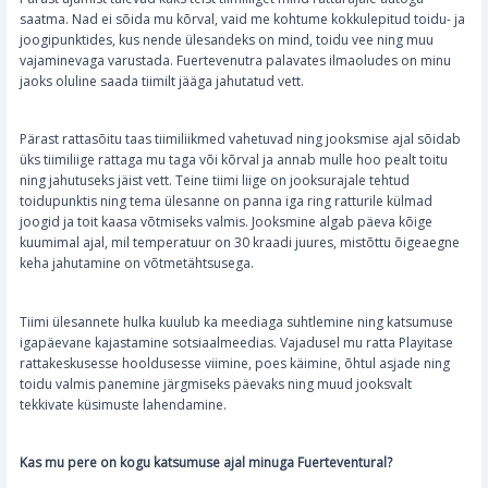
saatma. Nad ei sõida mu kõrval, vaid me kohtume kokkulepitud toidu- ja
joogipunktides, kus nende ülesandeks on mind, toidu vee ning muu
vajaminevaga varustada. Fuertevenutra palavates ilmaoludes on minu
jaoks oluline saada tiimilt jääga jahutatud vett.
Pärast rattasõitu taas tiimiliikmed vahetuvad ning jooksmise ajal sõidab
üks tiimiliige rattaga mu taga või kõrval ja annab mulle hoo pealt toitu
ning jahutuseks jäist vett. Teine tiimi liige on jooksurajale tehtud
toidupunktis ning tema ülesanne on panna iga ring ratturile külmad
joogid ja toit kaasa võtmiseks valmis. Jooksmine algab päeva kõige
kuumimal ajal, mil temperatuur on 30 kraadi juures, mistõttu õigeaegne
keha jahutamine on võtmetähtsusega.
Tiimi ülesannete hulka kuulub ka meediaga suhtlemine ning katsumuse
igapäevane kajastamine sotsiaalmeedias. Vajadusel mu ratta Playitase
rattakeskusesse hooldusesse viimine, poes käimine, õhtul asjade ning
toidu valmis panemine järgmiseks päevaks ning muud jooksvalt
tekkivate küsimuste lahendamine.
Kas mu pere on kogu katsumuse ajal minuga Fuerteventural?