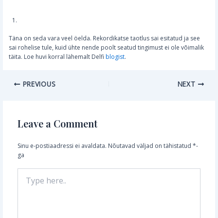
Täna on seda vara veel öelda. Rekordikatse taotlus sai esitatud ja see
sai rohelise tule, kuid ühte nende poolt seatud tingimust ei ole võimalik
täita. Loe huvi korral lähemalt Delfi
blogist
.
Post
PREVIOUS
NEXT
navigation
Leave a Comment
Sinu e-postiaadressi ei avaldata.
Nõutavad väljad on tähistatud
*
-
ga
Type
here..