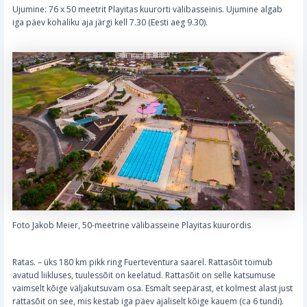
Ujumine: 76 x 50 meetrit Playitas kuurorti välibasseinis. Ujumine algab
iga päev kohaliku aja järgi kell 7.30 (Eesti aeg 9.30).
Foto Jakob Meier, 50-meetrine välibasseine Playitas kuurordis
Ratas. – üks 180 km pikk ring Fuerteventura saarel. Rattasõit toimub
avatud liikluses, tuulessõit on keelatud. Rattasõit on selle katsumuse
vaimselt kõige väljakutsuvam osa. Esmalt seepärast, et kolmest alast just
rattasõit on see, mis kestab iga päev ajaliselt kõige kauem (ca 6 tundi).