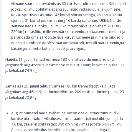
viimane suurem ettevalmistus 60-kordseks ultratriatloniks. Selle tsükli
jooksul oli mu põhitähelepanu suunatud rattasõidule ja ujumisele.
Kokku sportisin 149 tundi: 47 korral sõitsin rattaga, 28 korral käisin
ujumas, 31 korral jooksmas ning 16 korda sai tehtud ÜKE-t. Nende
seitsme nädala jooksul oli mul kolmteist pikka (s.o vahemikus 180-
220 km) rattasõitu, mille eesmärk oli treenida rattaasendis olemist ja
parandada oma aeroobse läve kiirust. Esimene ja viimane pikk sõit
erinesid numbrite poolest märkimisväärselt, mis oli märk treeningute
kasutegurist, keha kohanemisest ja arengust.
Näiteks 11. juunil tehtud esimese 180 km rattasõidu numbrid olid
järgmised: aeg 4:59:07; keskmine võimsus 203 vatti; keskmine pulss 133
ja kehakaal 74,9 kg.
Samas aga 25. juunil tehtud viimase 180 km trenni statistika oli aga
järgmine: aeg 4:51:19; keskmine võimsus 209 vatti; keskmine pulss 123
ja kehakaal 70,9 kg.
Augusti viimasel nädalavahetusel võtsin osa Austrias toimunud 2-
kordse ultratrialoni võistlusest, mille raames tuli mul ühtejutti ujuda
7,6 km, seejärel sõita ratast 360 km ning viimas joosta 84,4 km. Mul
õnnestus see võistlus ära võita ning koos vahetusaladega kulus