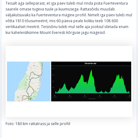
Teisalt aga sellepärast, et iga päev tuleb mul rinda pista Fuerteventura
saarele omase tugeva tuule ja kuumusega. Rattasõidu muudab
väljakutsuvaks ka Fuerteventura mägine profiil. Nimelt iga päev tuleb mul
võtta 1810 tõusumeetrit, mis 60 päeva peale kokku teeb 108 600
vertikaalset meetrit. Teisisõnu tuleb mul selle aja jooksul ületada enam
kui kaheteistkümne Mount Everesti kõrguse jagu mägesid.
Foto: 180 km rattatrass ja selle profiil