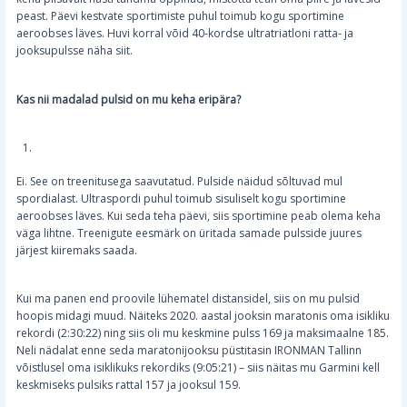
peast. Päevi kestvate sportimiste puhul toimub kogu sportimine
aeroobses läves. Huvi korral võid 40-kordse ultratriatloni ratta- ja
jooksupulsse näha siit.
Kas nii madalad pulsid on mu keha eripära?
Ei. See on treenitusega saavutatud. Pulside näidud sõltuvad mul
spordialast. Ultraspordi puhul toimub sisuliselt kogu sportimine
aeroobses läves. Kui seda teha päevi, siis sportimine peab olema keha
väga lihtne. Treenigute eesmärk on üritada samade pulsside juures
järjest kiiremaks saada.
Kui ma panen end proovile lühematel distansidel, siis on mu pulsid
hoopis midagi muud. Näiteks 2020. aastal jooksin maratonis oma isikliku
rekordi (2:30:22) ning siis oli mu keskmine pulss 169 ja maksimaalne 185.
Neli nädalat enne seda maratonijooksu püstitasin IRONMAN Tallinn
võistlusel oma isiklikuks rekordiks (9:05:21) – siis näitas mu Garmini kell
keskmiseks pulsiks rattal 157 ja jooksul 159.