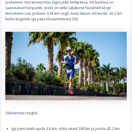
Jooksmine: maratonijooksu algus jääb keskpäeva, mil kuumus on
saavutanud haripunkti. Jooks on selle väljakutse füüsiliselt kõige
keerulisem osa. Jooksen 4.38 km ringil, mida läbisin 9,6 korda. 42.2 km
kohta koguneb iga päev tõusumeetreid 292.
Olulisemad reeglid:
Iga päev tuleb ujuda 3.8 km, sõita ratast 180 km ja joosta 42.2 km.