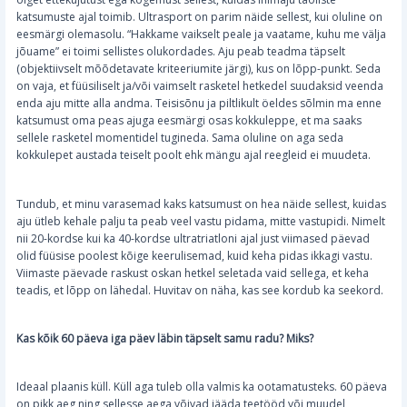
katsumuste ajal toimib. Ultrasport on parim näide sellest, kui oluline on
eesmärgi olemasolu. “Hakkame vaikselt peale ja vaatame, kuhu me välja
jõuame” ei toimi sellistes olukordades. Aju peab teadma täpselt
(objektiivselt mõõdetavate kriteeriumite järgi), kus on lõpp-punkt. Seda
on vaja, et füüsiliselt ja/või vaimselt rasketel hetkedel suudaksid veenda
enda aju mitte alla andma. Teisisõnu ja piltlikult öeldes sõlmin ma enne
katsumust oma peas ajuga eesmärgi osas kokkuleppe, et ma saaks
sellele rasketel momentidel tugineda. Sama oluline on aga seda
kokkulepet austada teiselt poolt ehk mängu ajal reegleid ei muudeta.
Tundub, et minu varasemad kaks katsumust on hea näide sellest, kuidas
aju ütleb kehale palju ta peab veel vastu pidama, mitte vastupidi. Nimelt
nii 20-kordse kui ka 40-kordse ultratriatloni ajal just viimased päevad
olid füüsise poolest kõige keerulisemad, kuid keha pidas ikkagi vastu.
Viimaste päevade raskust oskan hetkel seletada vaid sellega, et keha
teadis, et lõpp on lähedal. Huvitav on näha, kas see kordub ka seekord.
Kas kõik 60 päeva iga päev läbin täpselt samu radu? Miks?
Ideaal plaanis küll. Küll aga tuleb olla valmis ka ootamatusteks. 60 päeva
on pikk aeg ning sellesse aega võivad jääda teetööd või muudel