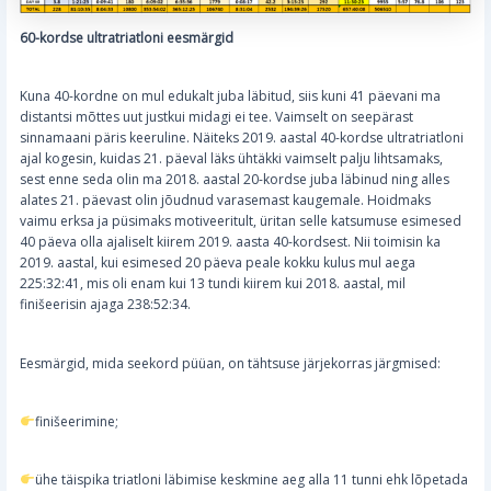
60-kordse ultratriatloni eesmärgid
Kuna 40-kordne on mul edukalt juba läbitud, siis kuni 41 päevani ma
distantsi mõttes uut justkui midagi ei tee. Vaimselt on seepärast
sinnamaani päris keeruline. Näiteks 2019. aastal 40-kordse ultratriatloni
ajal kogesin, kuidas 21. päeval läks ühtäkki vaimselt palju lihtsamaks,
sest enne seda olin ma 2018. aastal 20-kordse juba läbinud ning alles
alates 21. päevast olin jõudnud varasemast kaugemale. Hoidmaks
vaimu erksa ja püsimaks motiveeritult, üritan selle katsumuse esimesed
40 päeva olla ajaliselt kiirem 2019. aasta 40-kordsest. Nii toimisin ka
2019. aastal, kui esimesed 20 päeva peale kokku kulus mul aega
225:32:41, mis oli enam kui 13 tundi kiirem kui 2018. aastal, mil
finišeerisin ajaga 238:52:34.
Eesmärgid, mida seekord püüan, on tähtsuse järjekorras järgmised:
finišeerimine;
ühe täispika triatloni läbimise keskmine aeg alla 11 tunni ehk lõpetada