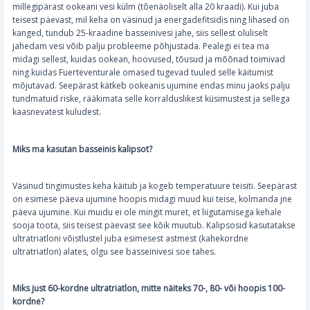
millegipärast ookeani vesi külm (tõenäoliselt alla 20 kraadi). Kui juba
teisest päevast, mil keha on väsinud ja energadefitsidis ning lihased on
kanged, tundub 25-kraadine basseinivesi jahe, siis sellest oluliselt
jahedam vesi võib palju probleeme põhjustada. Pealegi ei tea ma
midagi sellest, kuidas ookean, hoovused, tõusud ja mõõnad toimivad
ning kuidas Fuerteventurale omased tugevad tuuled selle käitumist
mõjutavad. Seepärast kätkeb ookeanis ujumine endas minu jaoks palju
tundmatuid riske, rääkimata selle korralduslikest küsimustest ja sellega
kaasnevatest kuludest.
Miks ma kasutan basseinis kalipsot?
Väsinud tingimustes keha käitub ja kogeb temperatuure teisiti. Seepärast
on esimese päeva ujumine hoopis midagi muud kui teise, kolmanda jne
päeva ujumine. Kui muidu ei ole mingit muret, et liigutamisega kehale
sooja toota, siis teisest päevast see kõik muutub. Kalipsosid kasutatakse
ultratriatloni võistlustel juba esimesest astmest (kahekordne
ultratriatlon) alates, olgu see basseinivesi soe tahes.
Miks just 60-kordne ultratriatlon, mitte näiteks 70-, 80- või hoopis 100-
kordne?