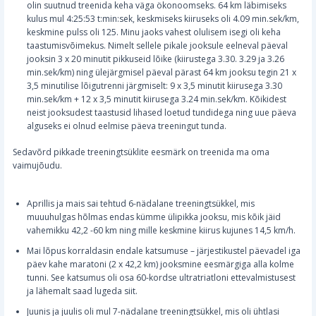
olin suutnud treenida keha väga ökonoomseks. 64 km läbimiseks
kulus mul 4:25:53 t:min:sek, keskmiseks kiiruseks oli 4.09 min.sek/km,
keskmine pulss oli 125. Minu jaoks vahest olulisem isegi oli keha
taastumisvõimekus. Nimelt sellele pikale jooksule eelneval päeval
jooksin 3 x 20 minutit pikkuseid lõike (kiirustega 3.30. 3.29 ja 3.26
min.sek/km) ning ülejärgmisel päeval pärast 64 km jooksu tegin 21 x
3,5 minutilise lõigutrenni järgmiselt: 9 x 3,5 minutit kiirusega 3.30
min.sek/km + 12 x 3,5 minutit kiirusega 3.24 min.sek/km. Kõikidest
neist jooksudest taastusid lihased loetud tundidega ning uue päeva
alguseks ei olnud eelmise päeva treeningut tunda.
Sedavõrd pikkade treeningtsüklite eesmärk on treenida ma oma
vaimujõudu.
Aprillis ja mais sai tehtud 6-nädalane treeningtsükkel, mis
muuuhulgas hõlmas endas kümme ülipikka jooksu, mis kõik jäid
vahemikku 42,2 -60 km ning mille keskmine kiirus kujunes 14,5 km/h.
Mai lõpus korraldasin endale katsumuse – järjestikustel päevadel iga
päev kahe maratoni (2 x 42,2 km) jooksmine eesmärgiga alla kolme
tunni. See katsumus oli osa 60-kordse ultratriatloni ettevalmistusest
ja lähemalt saad lugeda siit.
Juunis ja juulis oli mul 7-nädalane treeningtsükkel, mis oli ühtlasi