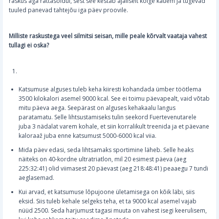
raskus aga rattasõidul, sest see kestab ajaliselt kõige kauem ja tugevad
tuuled panevad tahtejõu iga päev proovile.
Milliste raskustega veel silmitsi seisan, mille peale kõrvalt vaataja vahest
tullagi ei oska?
Katsumuse alguses tuleb keha kiiresti kohandada ümber töötlema
3500 kilokalori asemel 9000 kcal. See ei toimu päevapealt, vaid võtab
mitu päeva aega. Seepärast on alguses kehakaalu langus
paratamatu. Selle lihtsustamiseks tulin seekord Fuertevenutarele
juba 3 nädalat varem kohale, et siin korralikult treenida ja et päevane
kaloraaž juba enne katsumust 5000-6000 kcal viia.
Mida päev edasi, seda lihtsamaks sportimine läheb. Selle heaks
näiteks on 40-kordne ultratriatlon, mil 20 esimest päeva (aeg
225:32:41) olid viimasest 20 päevast (aeg 218:48:41) peaaegu 7 tundi
aeglasemad.
Kui arvad, et katsumuse lõpujoone ületamisega on kõik läbi, siis
eksid. Siis tuleb kehale selgeks teha, et ta 9000 kcal asemel vajab
nüüd 2500. Seda harjumust tagasi muuta on vahest isegi keerulisem,