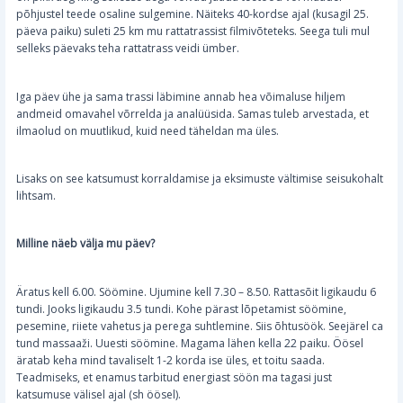
põhjustel teede osaline sulgemine. Näiteks 40-kordse ajal (kusagil 25.
päeva paiku) suleti 25 km mu rattatrassist filmivõteteks. Seega tuli mul
selleks päevaks teha rattatrass veidi ümber.
Iga päev ühe ja sama trassi läbimine annab hea võimaluse hiljem
andmeid omavahel võrrelda ja analüüsida. Samas tuleb arvestada, et
ilmaolud on muutlikud, kuid need täheldan ma üles.
Lisaks on see katsumust korraldamise ja eksimuste vältimise seisukohalt
lihtsam.
Milline näeb välja mu päev?
Äratus kell 6.00. Söömine. Ujumine kell 7.30 – 8.50. Rattasõit ligikaudu 6
tundi. Jooks ligikaudu 3.5 tundi. Kohe pärast lõpetamist söömine,
pesemine, riiete vahetus ja perega suhtlemine. Siis õhtusöök. Seejärel ca
tund massaaži. Uuesti söömine. Magama lähen kella 22 paiku. Öösel
äratab keha mind tavaliselt 1-2 korda ise üles, et toitu saada.
Teadmiseks, et enamus tarbitud energiast söön ma tagasi just
katsumuse välisel ajal (sh öösel).