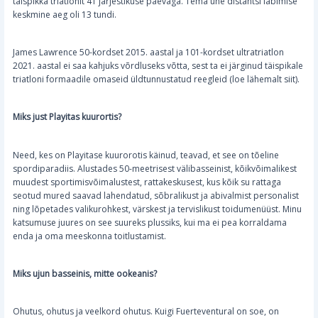
täispikka triatlonit 41 järjestikuse päevaga. Tema ühe distantsi läbimise
keskmine aeg oli 13 tundi.
James Lawrence 50-kordset 2015. aastal ja 101-kordset ultratriatlon
2021. aastal ei saa kahjuks võrdluseks võtta, sest ta ei järginud täispikale
triatloni formaadile omaseid üldtunnustatud reegleid (loe lähemalt siit).
Miks just Playitas kuurortis?
Need, kes on Playitase kuurorotis käinud, teavad, et see on tõeline
spordiparadiis. Alustades 50-meetrisest välibasseinist, kõikvõimalikest
muudest sportimisvõimalustest, rattakeskusest, kus kõik su rattaga
seotud mured saavad lahendatud, sõbralikust ja abivalmist personalist
ning lõpetades valikurohkest, värskest ja tervislikust toidumenüüst. Minu
katsumuse juures on see suureks plussiks, kui ma ei pea korraldama
enda ja oma meeskonna toitlustamist.
Miks ujun basseinis, mitte ookeanis?
Ohutus, ohutus ja veelkord ohutus. Kuigi Fuerteventural on soe, on