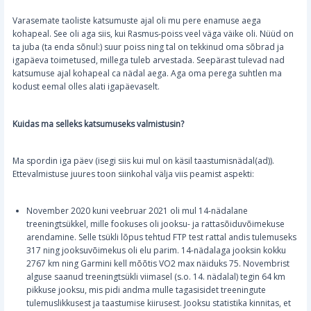
Varasemate taoliste katsumuste ajal oli mu pere enamuse aega
kohapeal. See oli aga siis, kui Rasmus-poiss veel väga väike oli. Nüüd on
ta juba (ta enda sõnul:) suur poiss ning tal on tekkinud oma sõbrad ja
igapäeva toimetused, millega tuleb arvestada. Seepärast tulevad nad
katsumuse ajal kohapeal ca nädal aega. Aga oma perega suhtlen ma
kodust eemal olles alati igapäevaselt.
Kuidas ma selleks katsumuseks valmistusin?
Ma spordin iga päev (isegi siis kui mul on käsil taastumisnädal(ad)).
Ettevalmistuse juures toon siinkohal välja viis peamist aspekti:
November 2020 kuni veebruar 2021 oli mul 14-nädalane
treeningtsükkel, mille fookuses oli jooksu- ja rattasõiduvõimekuse
arendamine. Selle tsükli lõpus tehtud FTP test rattal andis tulemuseks
317 ning jooksuvõimekus oli elu parim. 14-nädalaga jooksin kokku
2767 km ning Garmini kell mõõtis VO2 max näiduks 75. Novembrist
alguse saanud treeningtsükli viimasel (s.o. 14. nädalal) tegin 64 km
pikkuse jooksu, mis pidi andma mulle tagasisidet treeningute
tulemuslikkusest ja taastumise kiirusest. Jooksu statistika kinnitas, et