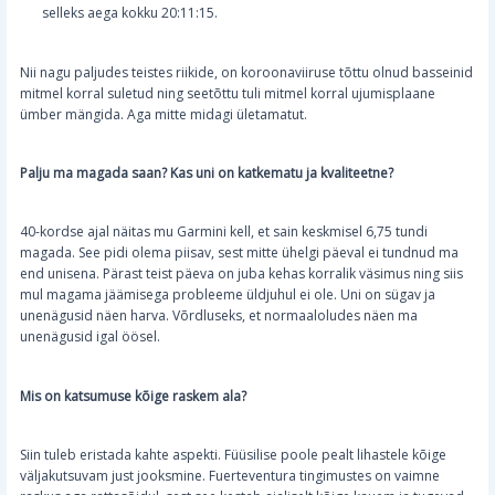
selleks aega kokku 20:11:15.
Nii nagu paljudes teistes riikide, on koroonaviiruse tõttu olnud basseinid
mitmel korral suletud ning seetõttu tuli mitmel korral ujumisplaane
ümber mängida. Aga mitte midagi ületamatut.
Palju ma magada saan? Kas uni on katkematu ja kvaliteetne?
40-kordse ajal näitas mu Garmini kell, et sain keskmisel 6,75 tundi
magada. See pidi olema piisav, sest mitte ühelgi päeval ei tundnud ma
end unisena. Pärast teist päeva on juba kehas korralik väsimus ning siis
mul magama jäämisega probleeme üldjuhul ei ole. Uni on sügav ja
unenägusid näen harva. Võrdluseks, et normaaloludes näen ma
unenägusid igal öösel.
Mis on katsumuse kõige raskem ala?
Siin tuleb eristada kahte aspekti. Füüsilise poole pealt lihastele kõige
väljakutsuvam just jooksmine. Fuerteventura tingimustes on vaimne