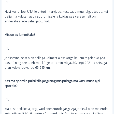
Huvi korral loe IUTA-le antud intervjuud, kust saab muuhulgas teada, kui
palju ma kulutan aega sportimisele ja kuidas see varasemalt on
erinevate alade vahel jaotunud.
Mis on su lemmikala?
Jooksmine, sest olen sellega kolmest alast kõige kauem tegelenud (20
aastat) ning see tuleb mul kõige paremini välja. 30. sept 2021. a seisuga
olen kokku jooksnud 65 645 km.
Kas ma spordin pulsikella järgi ning mis pulsiga ma katsumuse ajal
spordin?
Ma ei spordi kella järgi, vaid enesetunde järgi. Aja jooksul olen ma enda
keha piisavalt hästi tundma õppinud, mistõttu tean oma piire ja lävesid