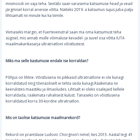
mismoodi on vaja teha. Seeläbi saan varasema katsumuse head ja vead
järgmisel korral arvesse võtta. Näiteks 2019. a katsumus sujus juba palju
lihtsamalt nii minule kui ka tiimile.
Viimaseks märgin, et Fuertevenutral saan ma oma katsumust teha
sügisel, mis annab mulle võimaluse kevadel- ja suvel osa võtta IUTA
maailmakarikasarja ultratriatloni võistlustest.
Miks ma selle kastumuse endale ise korraldan?
Põhjus on lihtne. Võistlusena nii pikkasid ultratriatlone ei ole kunagi
korraldatud ning tõenäoliselt ei tehta seda kunagi.Rääkimata nii
keerulistes maastiku ja ilmaoludes. Lihtsalt ei oleks osalejaid kellele
korraldada, rääkimata rahalisest kulust. Tänaseks on võistlusena
korraldatud korra 30-kordne ultratriatlon.
Mis on taolise katsumuse maailmarekord?
Rekord on prantslase Ludovic Chorgnon’i nimel, kes 2015. Aastal tegi 41