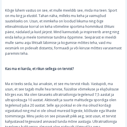
Kõige lühem vastus on see, et mulle meeldib see, mida ma teen. Sport
on mu kirg ja elustiil. Tahan näha, milleks mu keha ja vaimujõud
suuteliseks on. Usun, et inimkeha on loodud liikuma ning õige
ettevalmistuse korral on keha võimeline sportima hommikust õhtuni
päevi, nädalaid ja kuid järjest. Mind kannustab ja inspireerib areng ning
enda keha ja meele toimimise tundma õppimine. Seepärast ei meeldi
mulle samu asju lihtsalt läbimise ja kogumise mõttes teha, vaid mu
eesmärk on pidevalt distantsi, formaadi ja või kiiruse mõttes varasemast
paremini teha.
Kas ma ei karda, et rikun sellega on tervist?
Ma ei teeks seda, kui arvaksin, et see mu tervist rikub. Vastupidi, ma
usun, et see tagab mulle hea tervise, füüsilise võimekuse ja elujõulisuse
kõrges eas. Ma olen tänaseks ultratriatloniga tegelenud 7,5 aastat ja
ultrajooksuga 10 aastat. Aktiivselt ja suurte mahtudega spordiga olen
tegelenud juba 20 aastat. Selle aja jooksul ei ole ma olnud kordagi
vigastatud ning mul ei ole olnud muresid liigeste, kõõluste ega lihaste
toimimisega. Minu jaoks on see piisavalt pikk aeg, sest usun, et tervist
kahjustavad tegevused annavad tunda mõne aastaga. Ultratriatloniga
tegelema hakkamise algusest olen pidevalt jälginud ka oma