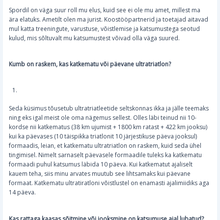
Spordil on väga suur roll mu elus, kuid see ei ole mu amet, millest ma
ära elatuks. Ametilt olen ma jurist. Koostööpartnerid ja toetajad aitavad
mul katta treeningute, varustuse, võistlemise ja katsumustega seotud
kulud, mis sõltuvalt mu katsumustest võivad olla väga suured.
Kumb on raskem, kas katkematu või päevane ultratriatlon?
Seda küsimus tõusetub ultratriatleetide seltskonnas ikka ja jälle teemaks
ning eks igal meist ole oma nägemus sellest. Olles läbi teinud nii 10-
kordse nii katkematus (38 km ujumist + 1800 km ratast + 422 km jooksu)
kui ka päevases (10 täispikka triatlonit 10 järjestikuse päeva jooksul)
formaadis, leian, et katkematu ultratriatlon on raskem, kuid seda ühel
tingimisel. Nimelt sarnaselt päevasele formaadile tuleks ka katkematu
formaadi puhul katsumus läbida 10 päeva. Kui katkematut ajaliselt
kauem teha, siis minu arvates muutub see lihtsamaks kui päevane
formaat. Katkematu ultratiratloni võistlustel on enamasti ajalimiidiks aga
14 päeva.
Kas rattaga kaasas sõitmine või jooksmine on katsumuse ajal lubatud?