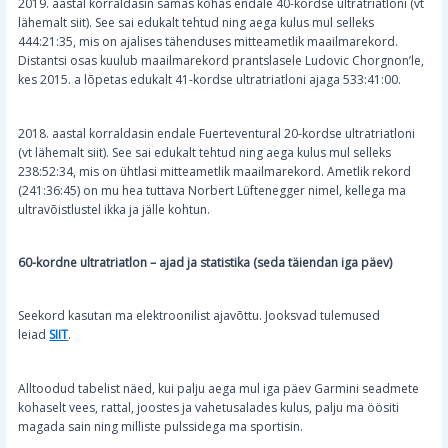
2019. aastal korraldasin samas kohas endale 40-kordse ultratriatloni (vt
lähemalt siit). See sai edukalt tehtud ning aega kulus mul selleks
444:21:35, mis on ajalises tähenduses mitteametlik maailmarekord.
Distantsi osas kuulub maailmarekord prantslasele Ludovic Chorgnon’le,
kes 2015. a lõpetas edukalt 41-kordse ultratriatloni ajaga 533:41:00.
2018. aastal korraldasin endale Fuerteventural 20-kordse ultratriatloni
(vt lähemalt siit). See sai edukalt tehtud ning aega kulus mul selleks
238:52:34, mis on ühtlasi mitteametlik maailmarekord. Ametlik rekord
(241:36:45) on mu hea tuttava Norbert Lüftenegger nimel, kellega ma
ultravõistlustel ikka ja jälle kohtun.
60-kordne ultratriatlon – ajad ja statistika (seda täiendan iga päev)
Seekord kasutan ma elektroonilist ajavõttu. Jooksvad tulemused
leiad
SIIT
.
Alltoodud tabelist näed, kui palju aega mul iga päev Garmini seadmete
kohaselt vees, rattal, joostes ja vahetusalades kulus, palju ma öösiti
magada sain ning milliste pulssidega ma sportisin.