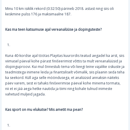
Minu 10 km isiklik rekord (0:32:50) pärineb 2018. astast ning siis oli
keskmine pulss 176 ja maksimaalne 187.
Kas ma teen katsumuse ajal vereanalüüse ja dopinguteste?
Kuna 40-kordse ajal töötas Playitas kuurordis teatud aegadel ka arst, siis
viimasel päeval kohe pärast finišeerimist võttis ta mult vereanalüüsid ja
dopinguproovi. Kui mul õnnestub tema või keegi teine vajalike oskuste ja
teadmistega inimene leida ja finantsiliselt võimalik, siis plaanin seda teha
ka seekord. Küll aga selle mööndusega, et analüüsid annaksin näiteks
päev varem, sest ei tahaks finišeerimise päeval kohe minema tormata,
nii et ei jää aega hetke nautida ja tiimi ning kohale tulnud inimeste
vahetuid muljeid jagada.
Kas sport on mu elukutse? Mis ametit ma pean?