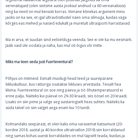
verenäitajaid (olen seitsme aasta jooksul andnud ca 60 vereanalüüsi)
ning ka need on mul kenasti korras. Viimane kõnekas argument minu
jaoks on ka see, et igal ultravõistlustel näen oma silmaga, kuidas väga
kõrges eas mehed ja naised edukalt ja muretult ultrasporti harrastavad.
Ma ei arva, et suudan sind eelöelduga veenda. See ei ole ka mu eesmärk.
Jääb vaid üle oodata ja näha, kas mul oli õigus või mitte.
Miks ma teen seda just Fuerteventural?
Põhjus on mitmeid. Esmalt muidugi head teed ja suurepärane
liikluskultuur, kus ratturiga osatakse liikluses arvestada. Teisalt hea
kliima. Fuerteventural on soe ning päeva ja öö õhutemperatuurid ei
erine palju. Näiteks kui päeval on 29-30 kraadi, siis öösel on 20 kraadi.
Lisaks on siin pime ja valge aeg aastaringselt heas suhtes. Näiteks ka
süda talvel on siin valget aega enam kui 10 tundi.
Kolmandaks seepärast, et olen kaks oma varasemat katsumust (20-
kordne 2018. aastal ja 40-kordne ultratriatlon 2019) siin korraldanud
ning samas kohas uuesti korraldades on mul täpselt teada, kuidas ja