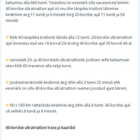
katsumus alla 660 tunni. Teisisõnu on eesmärk olla varasemast kiirem.
40-kordse ultratriatloni ajal oli mu ühe täispika triatloni läbimise
keskmine aeg 11 tundi ja 6 minutit ning 20-kordse ajal 11 tundi ja 56
minutit;
kõik 60 täispikka triatlonit läbida alla 12 tunni. 20-kordse ultratriatloni
ajal õnnestus mul see 16 korral 20-st ning 40-kordse ajal 39 korral 40-st.
sarnaselt 20- ja 40-kordsele ultratriatlonile jooksen selle katsumuse
sees kõik 60 maratoni alla nelja tunni;
jooksumaratonide keskmist aeg sihin alla 3 tunni 25 minuti ehk
eesmärk on olla 40-kordse ultratriatloni raames joostud ajast kiirem;
60 x 180 km rattasõidu keskmist aeg sihin alla 6 tunni. 40-kordse ajal
oli selleks 6 tundi ja 8 minutit.
60-kordse ultratriatloni trass ja kaardid