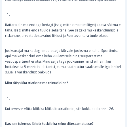
Rattarajale ma endaga kedagi (isegi mitte oma tiimiliiget) kaasa sõitma ei
taha. Isegi mitte enda tuulde selja taha. See segaks mu keskendumist ja
riskantne, arvestades avatud liiklust ja Fuerteventura tuule olusid.
Jooksurajal ma kedagi enda ette ja kõrvale jooksma ei taha. Sportimise
ajal ma keskendud oma keha kuulamisele ning seepärast ma
vestluspartnerit ei otsi. Minu selja taga jooksmine mind ei häiri, kui
hoitakse ca 5-meetrist distantsi, et mu saaterattur saaks mulle igal hetkel
süüa ja värskendust pakkuda.
Mitu täispikka triatlonit ma teinud olen?
Kui arvesse võtta kõik ka kõik ultratriatlonid, siis kokku teeb see 126.
Kas see tulemus läheb kuskile ka rekorditeraamatusse?