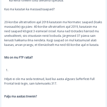
kui keha rohkem toitu seedima õpetada.
Kas ma kasutan ka massaažisaapaid?
20-kordse ultratriatloni ajal 2018 kasutasin ma Normatec saapaid (lisaks
massaažile) iga päev. 40-kordse ultratriatloni ajal 2019, kasutasin ma
neid saapaid kõigest 3 esimesel öösel. Kuna nad töötades häirisid mu
unekvaliteeti, siis otsustasin neist loobuda. Järgmised 37 päeva sain
kenasti hakkama ilma nendeta. Kuigi saapad on mul katsumusel alati
kaasas, arvan praegu, et tõenäoliselt ma neid 60-kordse ajal ei kasuta.
Mis on mu FTP rattal?
Hiljuti ei ole ma seda testinud, kuid kui aasta alguses Sufferfesti Full
Frontal testi tegin, sain tulemuseks 317.
Palju ma aastas treenin?