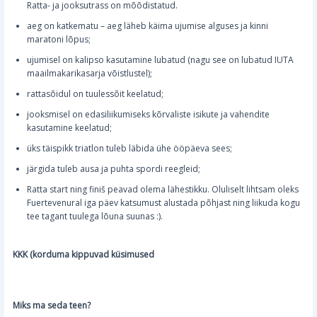
Ratta- ja jooksutrass on mõõdistatud.
aeg on katkematu – aeg läheb käima ujumise alguses ja kinni
maratoni lõpus;
ujumisel on kalipso kasutamine lubatud (nagu see on lubatud IUTA
maailmakarikasarja võistlustel);
rattasõidul on tuulessõit keelatud;
jooksmisel on edasiliikumiseks kõrvaliste isikute ja vahendite
kasutamine keelatud;
üks täispikk triatlon tuleb läbida ühe ööpäeva sees;
järgida tuleb ausa ja puhta spordi reegleid;
Ratta start ning finiš peavad olema lähestikku. Oluliselt lihtsam oleks
Fuertevenural iga päev katsumust alustada põhjast ning liikuda kogu
tee tagant tuulega lõuna suunas :).
KKK (korduma kippuvad küsimused
Miks ma seda teen?