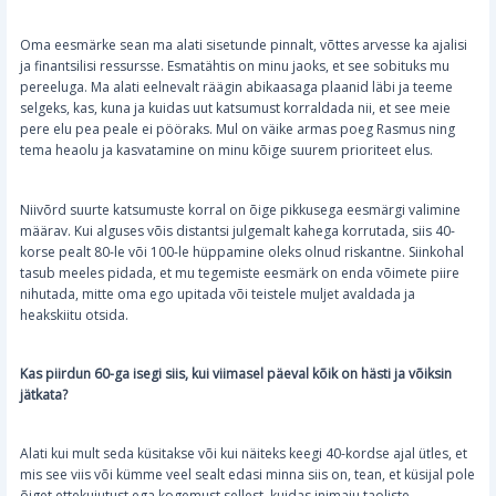
Oma eesmärke sean ma alati sisetunde pinnalt, võttes arvesse ka ajalisi
ja finantsilisi ressursse. Esmatähtis on minu jaoks, et see sobituks mu
pereeluga. Ma alati eelnevalt räägin abikaasaga plaanid läbi ja teeme
selgeks, kas, kuna ja kuidas uut katsumust korraldada nii, et see meie
pere elu pea peale ei pööraks. Mul on väike armas poeg Rasmus ning
tema heaolu ja kasvatamine on minu kõige suurem prioriteet elus.
Niivõrd suurte katsumuste korral on õige pikkusega eesmärgi valimine
määrav. Kui alguses võis distantsi julgemalt kahega korrutada, siis 40-
korse pealt 80-le või 100-le hüppamine oleks olnud riskantne. Siinkohal
tasub meeles pidada, et mu tegemiste eesmärk on enda võimete piire
nihutada, mitte oma ego upitada või teistele muljet avaldada ja
heakskiitu otsida.
Kas piirdun 60-ga isegi siis, kui viimasel päeval kõik on hästi ja võiksin
jätkata?
Alati kui mult seda küsitakse või kui näiteks keegi 40-kordse ajal ütles, et
mis see viis või kümme veel sealt edasi minna siis on, tean, et küsijal pole
õiget ettekujutust ega kogemust sellest, kuidas inimaju taoliste