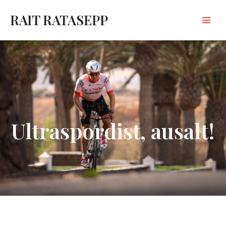
Skip
to
RAIT RATASEPP
content
Main
Menu
Ultraspordist, ausalt!