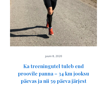
juuni 8, 2020
Ka treeningutel tuleb end
proovile panna – 34 km jooksu
päevas ja nii 59 päeva järjest