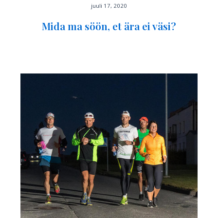
juuli 17, 2020
Mida ma söön, et ära ei väsi?