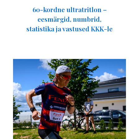
60-kordne ultratritlon –
eesmärgid, numbrid,
statistika ja vastused KKK-le