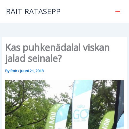
Skip
to
RAIT RATASEPP
content
Kas puhkenädalal viskan
jalad seinale?
By
Rait
/
juuni 21, 2018