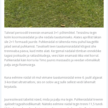
Talvisel perioodil treenisin enamast 3+1 põhimõttel. Teisisõnu tegin
kolm koormusnädalat ja ühe nädala taastumiseks. Alates aprillist läksin
üle 2+1 formaadi juurde. Puhkenädal ei tähenda minu puhul kaugeltki
jalad seinal puhkamist. Tavaliselt teen taastumisnädalal kõigest ühe
trennivaba päeva, kuid mitte alati. Kergemal nädalal tõmban ennekõike
tagasi jooksude ja rattasõitudega, vees käin enamasti ikka viiel korral.
Puhkenädal käin korra ka Timo juures massaažis ja veedan võimalikult
palju aega Rasmusega.
Kuna eelmine nädal oli mul viimane taastumisnädal enne 6. juulil algavat
3-kordset ultratriatloni, siis on sobiv aeg sulle sellest veidi lähemalt
kirjutada.
Juuresolevast tabelist näed, mida ja palju ma tegin. Puhkenädalal treenin
ajaliselt tagasihoidlikumalt. Näiteks eelmine nädal tegin trenni 11,5 tundi.