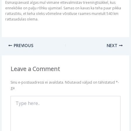
Esmaspäevast algas mul viimane ettevalmistav treeningtsükkel, kus
ennekõike on palju rõhku ujumisel. Samas on kavas ka teha paar pikka
rattasõitu, et keha oleks võimeline võistluse raames muretult 540 km
rattasadulas olema.
PREVIOUS
NEXT
Leave a Comment
Sinu e-postiaadressi ei avaldata.
Nõutavad väljad on tähistatud
*
-
ga
Type
here..