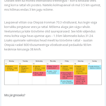
Üldiselt teen ka mõned intensiivsed treeningud – korra kindlasti vees
ning korra rattal või joostes. Näiteks kolmapäeval oli mul 3.5 km ujumist,
mis hõlmas endas 3 km jagu režiime.
Laupäeval võtsin osa Otepää Ironman 70.3 võistlusest, kus tegin väga
korraliku pingutuse vees ja rattal. Mõlema alaga jäin väga rahule.
Veetunnetus ja käte töövõime olid suurepärased. See kõik väljendus
minu kohta väga heas ujumise ajas – 1.9 km läbimiseks kulus 31:24.
Lisaks ujumisele valmistas head meelt ka töövõime rattal – suutsin
Otepää raskel 800 tõusumeetriga võistlustrassil pedaalida 90 km
keskmise kiirusega 38 km/h.
Mis järgmiseks?