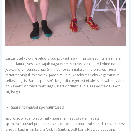
Lanzarotel kokku viibitud 8 kuu jooksul ma vihma pärast muretsema ei
ole pidanud, sest siin sajab väga vähe. Näiteks siin oldud kolme nädala
jooksul olen seni saanud 5-minutilise sahmaka vihma oma esimesel
rattatreeningul, mis võibki jääda mu ainukeseks märjaks kogemuseks
selles laagris. Samas päris kõrbega siin tegemist ei ole, sest vahetevahel
on ka veidi vihmasemaid aegu, kuid kindlasti ei ole see võrreldav Eesti
sügisega.
Saarel toimuvad spordiüritused
Spordisõpradel on võimalik saarel ennast väga erinevatel
spordivõistlustel ja katsumustel proovile panna. Kõike neid üles loetleda
ei jõua, kuid mainiks ära Club la Santa poolt korraldatava duatloni,