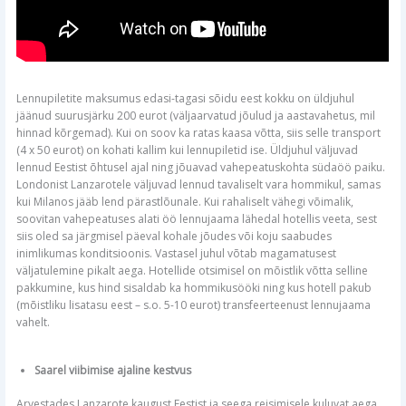
Lennupiletite maksumus edasi-tagasi sõidu eest kokku on üldjuhul
jäänud suurusjärku 200 eurot (väljaarvatud jõulud ja aastavahetus, mil
hinnad kõrgemad). Kui on soov ka ratas kaasa võtta, siis selle transport
(4 x 50 eurot) on kohati kallim kui lennupiletid ise. Üldjuhul väljuvad
lennud Eestist õhtusel ajal ning jõuavad vahepeatuskohta südaöö paiku.
Londonist Lanzarotele väljuvad lennud tavaliselt vara hommikul, samas
kui Milanos jääb lend pärastlõunale. Kui rahaliselt vähegi võimalik,
soovitan vahepeatuses alati öö lennujaama lähedal hotellis veeta, sest
siis oled sa järgmisel päeval kohale jõudes või koju saabudes
inimlikumas konditsioonis. Vastasel juhul võtab magamatusest
väljatulemine pikalt aega. Hotellide otsimisel on mõistlik võtta selline
pakkumine, kus hind sisaldab ka hommikusööki ning kus hotell pakub
(mõistliku lisatasu eest – s.o. 5-10 eurot) transfeerteenust lennujaama
vahelt.
Saarel viibimise ajaline kestvus
Arvestades Lanzarote kaugust Eestist ja seega reisimisele kuluvat aega,