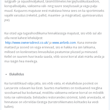
sulgpalli- ja squashiväljakuid, täismõõtmetes kergejõustikustaadioni,
korvpalliväljaku, väiksema väli- ning suure sisejõusaali ja väga palju
muud. Kusjuures majutuse eest makstava hinna sees on ka sportimiseks
vajalik varustus (reketid, pallid, maantee- ja mägirattad, ujumisvarustus
jne).
Kui otsid aga tagasihoidlikuma hinnaklassiga majutust, siis võib sul abi
olla neist kahest leheküljest:
http://www.ownersdirect.co.uk/
ja
www.airbnb.com
. Kuna inimeste
maitsed ja soovid on väga erinevad, siis ei hakka ma siin lahkama,
millised on konkreetses linnas/külas peatumise plussid ja miinused.
Kellel on suurem huvi teada saada, võib soovi korral alati märku anda ja
ma räägin hea meelega.
Elukallidus
Kui turistilõksud välja jätta, siis võib väita, et elukalliduse poolest on
Lanzarote odavam kui Eesti. Suurtes marketites on toiduained reeglina
soodsamad kui kodumaal, mistõttu väiksema eelarve korral on mõistlik
toitu ise valmistada. Eelistades restoranides söömist, tuleb arvestada, et
hinnatase on võrreldav Eestiga (turistirohkemates kohtades ka veidi
kallim).