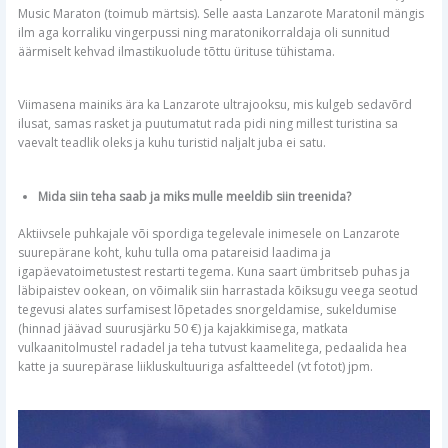
Music Maraton (toimub märtsis). Selle aasta Lanzarote Maratonil mängis
ilm aga korraliku vingerpussi ning maratonikorraldaja oli sunnitud
äärmiselt kehvad ilmastikuolude tõttu ürituse tühistama.
Viimasena mainiks ära ka Lanzarote ultrajooksu, mis kulgeb sedavõrd
ilusat, samas rasket ja puutumatut rada pidi ning millest turistina sa
vaevalt teadlik oleks ja kuhu turistid naljalt juba ei satu.
Mida siin teha saab ja miks mulle meeldib siin treenida?
Aktiivsele puhkajale või spordiga tegelevale inimesele on Lanzarote
suurepärane koht, kuhu tulla oma patareisid laadima ja
igapäevatoimetustest restarti tegema. Kuna saart ümbritseb puhas ja
läbipaistev ookean, on võimalik siin harrastada kõiksugu veega seotud
tegevusi alates surfamisest lõpetades snorgeldamise, sukeldumise
(hinnad jäävad suurusjärku 50 €) ja kajakkimisega, matkata
vulkaanitolmustel radadel ja teha tutvust kaamelitega, pedaalida hea
katte ja suurepärase liikluskultuuriga asfaltteedel (vt fotot) jpm.