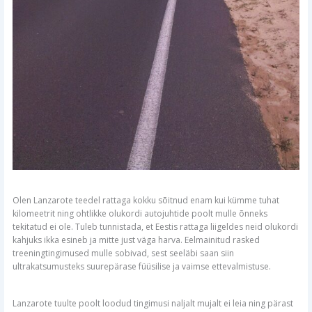
Olen Lanzarote teedel rattaga kokku sõitnud enam kui kümme tuhat
kilomeetrit ning ohtlikke olukordi autojuhtide poolt mulle õnneks
tekitatud ei ole. Tuleb tunnistada, et Eestis rattaga liigeldes neid olukordi
kahjuks ikka esineb ja mitte just väga harva. Eelmainitud rasked
treeningtingimused mulle sobivad, sest seeläbi saan siin
ultrakatsumusteks suurepärase füüsilise ja vaimse ettevalmistuse.
Lanzarote tuulte poolt loodud tingimusi naljalt mujalt ei leia ning pärast