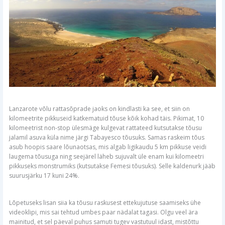
Lanzarote võlu rattasõprade jaoks on kindlasti ka see, et siin on
kilomeetrite pikkuseid katkematuid tõuse kõik kohad täis. Pikimat, 10
kilomeetrist non-stop ülesmäge kulgevat rattateed kutsutakse tõusu
jalamil asuva küla nime järgi Tabayesco tõusuks. Samas raskeim tõus
asub hoopis saare lõunaotsas, mis algab ligikaudu 5 km pikkuse veidi
laugema tõusuga ning seejärel läheb sujuvalt üle enam kui kilomeetri
pikkuseks monstrumiks (kutsutakse Femesi tõusuks). Selle kaldenurk jääb
suurusjärku 17 kuni 24%.
Lõpetuseks lisan siia ka tõusu raskusest ettekujutuse saamiseks ühe
videoklipi, mis sai tehtud umbes paar nädalat tagasi. Olgu veel ära
mainitud, et sel päeval puhus samuti tugev vastutuul idast, mistõttu