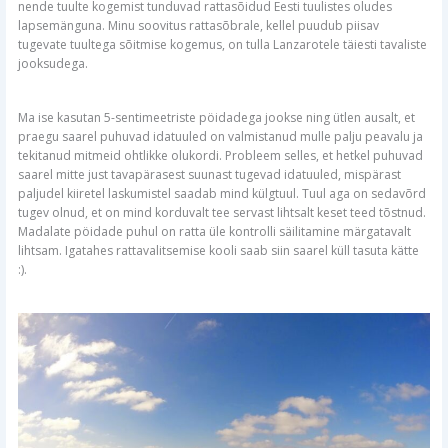
nende tuulte kogemist tunduvad rattasõidud Eesti tuulistes oludes
lapsemänguna. Minu soovitus rattasõbrale, kellel puudub piisav
tugevate tuultega sõitmise kogemus, on tulla Lanzarotele täiesti tavaliste
jooksudega.
Ma ise kasutan 5-sentimeetriste pöidadega jookse ning ütlen ausalt, et
praegu saarel puhuvad idatuuled on valmistanud mulle palju peavalu ja
tekitanud mitmeid ohtlikke olukordi. Probleem selles, et hetkel puhuvad
saarel mitte just tavapärasest suunast tugevad idatuuled, mispärast
paljudel kiiretel laskumistel saadab mind külgtuul. Tuul aga on sedavõrd
tugev olnud, et on mind korduvalt tee servast lihtsalt keset teed tõstnud.
Madalate pöidade puhul on ratta üle kontrolli säilitamine märgatavalt
lihtsam. Igatahes rattavalitsemise kooli saab siin saarel küll tasuta kätte
:).