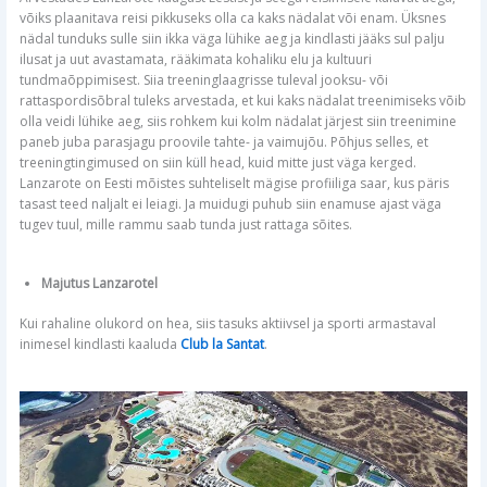
võiks plaanitava reisi pikkuseks olla ca kaks nädalat või enam. Üksnes
nädal tunduks sulle siin ikka väga lühike aeg ja kindlasti jääks sul palju
ilusat ja uut avastamata, rääkimata kohaliku elu ja kultuuri
tundmaõppimisest. Siia treeninglaagrisse tuleval jooksu- või
rattaspordisõbral tuleks arvestada, et kui kaks nädalat treenimiseks võib
olla veidi lühike aeg, siis rohkem kui kolm nädalat järjest siin treenimine
paneb juba parasjagu proovile tahte- ja vaimujõu. Põhjus selles, et
treeningtingimused on siin küll head, kuid mitte just väga kerged.
Lanzarote on Eesti mõistes suhteliselt mägise profiiliga saar, kus päris
tasast teed naljalt ei leiagi. Ja muidugi puhub siin enamuse ajast väga
tugev tuul, mille rammu saab tunda just rattaga sõites.
Majutus Lanzarotel
Kui rahaline olukord on hea, siis tasuks aktiivsel ja sporti armastaval
inimesel kindlasti kaaluda
Club la Santat
.