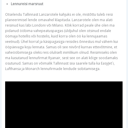
Lennureisi marsruut
Otselendu Tallinnast Lanzarotele kahjuks ei ole, mistõttu tuleb reisi
planeerimisel lende omavahel klapitada. Lanzarotele olen ma alati
reisinud kas läbi Londoni või Milano. Kõik korrad peale ühe olen ma
pidanud ööbima vahepeatuspaigas (üldjuhul olen otsinud endale
öömaja hotellis või hostelis, kuid korra olen öö ka lennujaamas
veetnud). Ühel korral ja käsipagasiga reisides õnnestus mul vähem kui
ööpäevaga koju lennata. Samas oli see niivõrd kurnav ettevõtmine, et
vaheööbimisega oleks reis oluliselt inimlikum olnud. Reisimiseks olen
ma kasutanud lennufirmat Ryanair, sest see on alati kõige soodamaks
osutunud. Samas on võimalik Tallinnast siia saarele tulla ka EasyJet´i,
Lufthansa ja Monarch lennufirmade lendude sobitamisega.