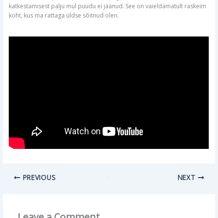
katkestamisest palju mul puudu ei jäänud. See on vaieldamatult raskeim
koht, kus ma rattaga üldse sõitnud olen.
PREVIOUS
NEXT
Leave a Comment