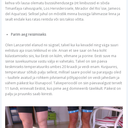
kehva või lausa olematu bussiühendusega (nt liinibussid ei sõida
Timanfaya rahvusparki, Los Herviderosele, Mirador del Rio´sse, Jameos
del Aqua’sse). Sellisel juhul on mõistlik minna bussiga lähimasse linna ja
sealt endale kas ratas rentida või siis takso võtta.
Parim aeg reisimiseks
Olen Lanzarotel elanud nii sügisel, talvel kui ka kevadel ning väga suuri
eelistusi aja osas tekkinud ei ole. Arvan et see saar on hea koht
külastamiseks siis, kui Eesti on külm, vihmane ja porine. Eesti suve ma
siinse suvekuumuse vastu välja ei vahetaks. Talvel on siin päeva
keskmiseks temperatuuriks umbes 20 kraadi ja veidi enam. Kusjuures,
temperatuur sõltub palju sellest, millisel saare poolel sa parasjagu oled
– tuultele avatud ja rohkem pilvisemal põhjapoolel on veidi jahedam ja
vähem päikest kui lõunapool. Talveperioodil on siin päevavalgust tervelt
11 tundi, erinevalt Eestist, kus pime aeg domineerib täielikult. Päikest on
palju ja pruuniks saab kiiresti.