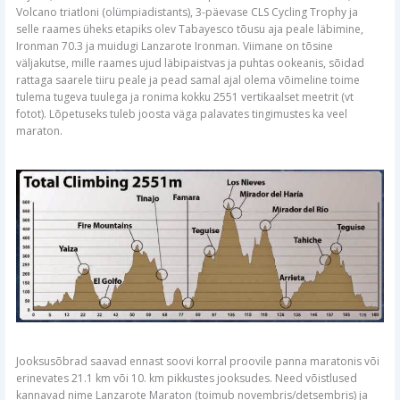
Volcano triatloni (olümpiadistants), 3-päevase CLS Cycling Trophy ja
selle raames üheks etapiks olev Tabayesco tõusu aja peale läbimine,
Ironman 70.3 ja muidugi Lanzarote Ironman. Viimane on tõsine
väljakutse, mille raames ujud läbipaistvas ja puhtas ookeanis, sõidad
rattaga saarele tiiru peale ja pead samal ajal olema võimeline toime
tulema tugeva tuulega ja ronima kokku 2551 vertikaalset meetrit (vt
fotot). Lõpetuseks tuleb joosta väga palavates tingimustes ka veel
maraton.
Jooksusõbrad saavad ennast soovi korral proovile panna maratonis või
erinevates 21.1 km või 10. km pikkustes jooksudes. Need võistlused
kannavad nime Lanzarote Maraton (toimub novembris/detsembris) ja