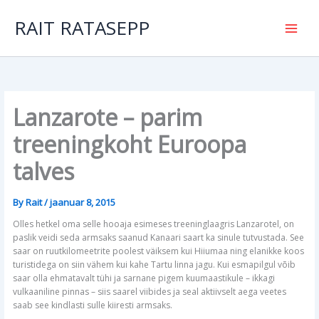
Skip
to
RAIT RATASEPP
content
Lanzarote – parim
treeningkoht Euroopa
talves
By
Rait
/
jaanuar 8, 2015
Olles hetkel oma selle hooaja esimeses treeninglaagris Lanzarotel, on
paslik veidi seda armsaks saanud Kanaari saart ka sinule tutvustada. See
saar on ruutkilomeetrite poolest väiksem kui Hiiumaa ning elanikke koos
turistidega on siin vähem kui kahe Tartu linna jagu. Kui esmapilgul võib
saar olla ehmatavalt tühi ja sarnane pigem kuumaastikule – ikkagi
vulkaaniline pinnas – siis saarel viibides ja seal aktiivselt aega veetes
saab see kindlasti sulle kiiresti armsaks.