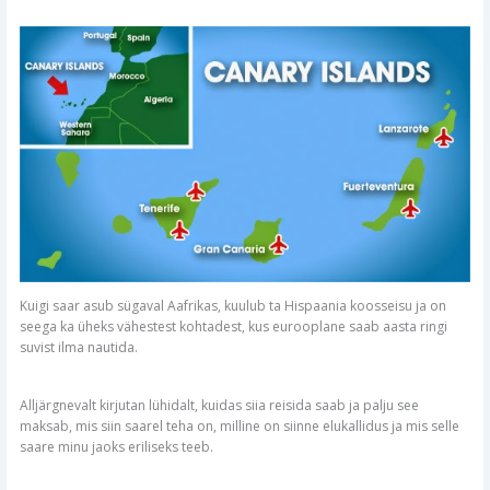
Kuigi saar asub sügaval Aafrikas, kuulub ta Hispaania koosseisu ja on
seega ka üheks vähestest kohtadest, kus eurooplane saab aasta ringi
suvist ilma nautida.
Alljärgnevalt kirjutan lühidalt, kuidas siia reisida saab ja palju see
maksab, mis siin saarel teha on, milline on siinne elukallidus ja mis selle
saare minu jaoks eriliseks teeb.