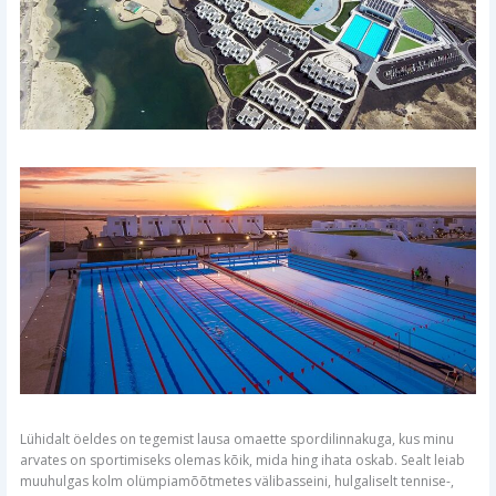
Lühidalt öeldes on tegemist lausa omaette spordilinnakuga, kus minu
arvates on sportimiseks olemas kõik, mida hing ihata oskab. Sealt leiab
muuhulgas kolm olümpiamõõtmetes välibasseini, hulgaliselt tennise-,