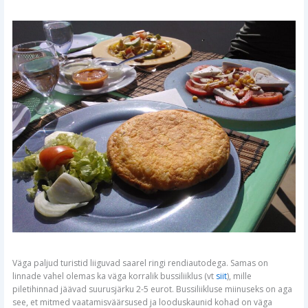
Väga paljud turistid liiguvad saarel ringi rendiautodega. Samas on
linnade vahel olemas ka väga korralik bussiliiklus (vt
siit
), mille
piletihinnad jäävad suurusjärku 2-5 eurot. Bussiliikluse miinuseks on aga
see, et mitmed vaatamisväärsused ja looduskaunid kohad on väga