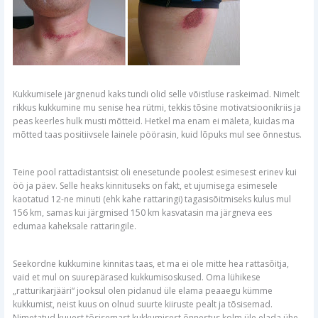
Kukkumisele järgnenud kaks tundi olid selle võistluse raskeimad. Nimelt
rikkus kukkumine mu senise hea rütmi, tekkis tõsine motivatsioonikriis ja
peas keerles hulk musti mõtteid. Hetkel ma enam ei mäleta, kuidas ma
mõtted taas positiivsele lainele pöörasin, kuid lõpuks mul see õnnestus.
Teine pool rattadistantsist oli enesetunde poolest esimesest erinev kui
öö ja päev. Selle heaks kinnituseks on fakt, et ujumisega esimesele
kaotatud 12-ne minuti (ehk kahe rattaringi) tagasisõitmiseks kulus mul
156 km, samas kui järgmised 150 km kasvatasin ma järgneva ees
edumaa kaheksale rattaringile.
Seekordne kukkumine kinnitas taas, et ma ei ole mitte hea rattasõitja,
vaid et mul on suurepärased kukkumisoskused. Oma lühikese
„ratturikarjääri“ jooksul olen pidanud üle elama peaaegu kümme
kukkumist, neist kuus on olnud suurte kiiruste pealt ja tõsisemad.
Nimetatud kuuest tõsisemast kukkumisest õnnestus kolm üle elada ühe