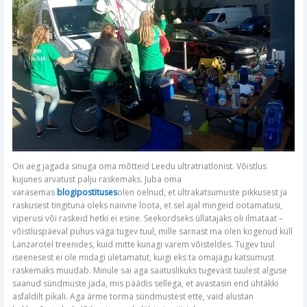
On aeg jagada sinuga oma mõtteid Leedu ultratriatlonist. Võistlus
kujunes arvatust palju raskemaks. Juba oma
varasemas
blogipostituses
olen öelnud, et ultrakatsumuste pikkusest ja
raskusest tingituna oleks naiivne loota, et sel ajal mingeid ootamatusi,
viperusi või raskeid hetki ei esine. Seekordseks üllatajaks oli ilmataat –
võistluspäeval puhus väga tugev tuul, mille sarnast ma olen kogenud küll
Lanzarotel treenides, kuid mitte kunagi varem võisteldes. Tugev tuul
iseenesest ei ole midagi ületamatut, kuigi eks ta omajagu katsumust
raskemaks muudab. Minule sai aga saatuslikuks tugevast tuulest alguse
saanud sündmuste jada, mis päädis sellega, et avastasin end ühtäkki
asfaldilt pikali. Aga ärme torma sündmustest ette, vaid alustan