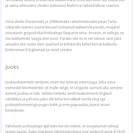
ja sama vihmastes oludes toimunud Mallorca rattavõistluse raames.
Oma üheks tõsisemaks ja ohtlikumaks rattaõnnetuseks pean Tartu
rattaralli raames suurel kiirusel toimunud kukkumist pundis, misjärel
otsustasin grupisõiduvõistlustega lõpparve teha. Arvasin, et sellega on
mu kukkumiste saaga ühel pool. Paraku see nii ei ole läinud, sest juba
ainuüksi see aasta olen suutnud eraldistardis kahel korral kukkuda –
Enduroman´il Inglismaal ja nüüd Leedus.
Jooks
Jooksudistantsile siirdusin enam kui tunnise edumaaga. Juba üsna
esimestel kilomeetritel oli mulle selge, et Ungarile sarnast alla seitsme
tunnist jooksu ei tule. Selleks hetkeks andis kukkumisest tingitud
valulikkus ja põrutus juba üle keha korralikult tunda ning iga
jooksukilomeetriga puges külm ja energiapuudus järjest enam
kontidesse.
Vahetasin jooksuetapi ajal kaks korda riideid, et soojatunnet vähegi
tagasi saada. Kahe maratoni läbimiseks kulus mul seekord aega 8:16:01,