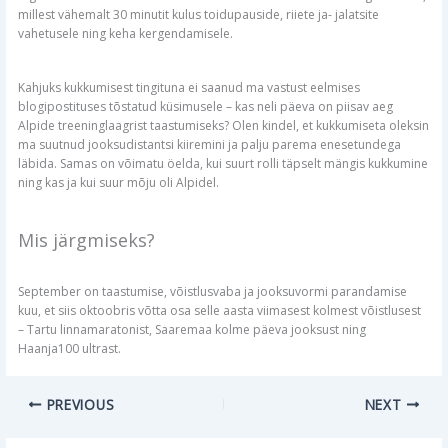
millest vähemalt 30 minutit kulus toidupauside, riiete ja- jalatsite
vahetusele ning keha kergendamisele.
Kahjuks kukkumisest tingituna ei saanud ma vastust eelmises
blogipostituses tõstatud küsimusele – kas neli päeva on piisav aeg
Alpide treeninglaagrist taastumiseks? Olen kindel, et kukkumiseta oleksin
ma suutnud jooksudistantsi kiiremini ja palju parema enesetundega
läbida. Samas on võimatu öelda, kui suurt rolli täpselt mängis kukkumine
ning kas ja kui suur mõju oli Alpidel.
Mis järgmiseks?
September on taastumise, võistlusvaba ja jooksuvormi parandamise
kuu, et siis oktoobris võtta osa selle aasta viimasest kolmest võistlusest
– Tartu linnamaratonist, Saaremaa kolme päeva jooksust ning
Haanja100 ultrast.
PREVIOUS
NEXT