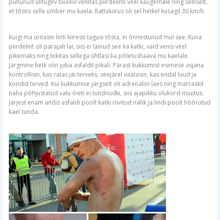
puhunud ülitugev tuuleiil venitas piirdelinti veel kaugemale ning selliselt,
et tõstis selle ümber mu kaela. Rattakiirus oli sel hetkel kusagil 30 km/h.
Kuigi ma üritasin linti kiiresti tagasi tõsta, ei õnnestunud mul see. Kuna
piirdelint oli parajalt lai, siis ei läinud see ka katki, vaid venis veel
pikemaks ning tekitas sellega ühtlasi ka põletushaava mu kaelale.
Järgmine hetk olin juba asfaldil pikali. Pärast kukkumist esimese asjana
kontrollisin, kas ratas jäi terveks, seejärel vaatasin, kas endal luud ja
kondid terved. Kui kukkumise järgselt oli adrenaliin laes ning marraskil
naha põhjustatud valu õieti ei tundnudki, siis ajapikku olukord muutus.
Järjest enam andis asfaldi poolt katki riivitud nahk ja lindi poolt hõõrutud
kael tunda.