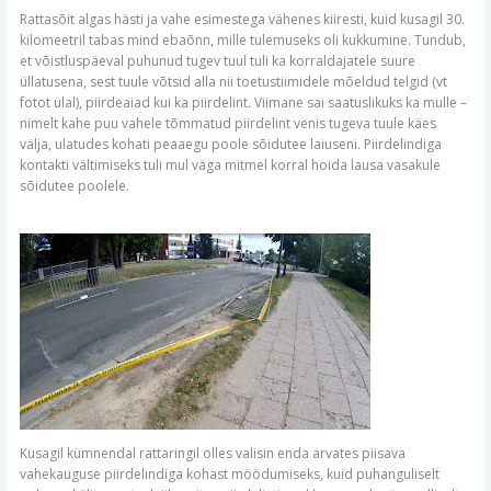
Rattasõit algas hästi ja vahe esimestega vähenes kiiresti, kuid kusagil 30.
kilomeetril tabas mind ebaõnn, mille tulemuseks oli kukkumine. Tundub,
et võistluspäeval puhunud tugev tuul tuli ka korraldajatele suure
üllatusena, sest tuule võtsid alla nii toetustiimidele mõeldud telgid (vt
fotot ülal), piirdeaiad kui ka piirdelint. Viimane sai saatuslikuks ka mulle –
nimelt kahe puu vahele tõmmatud piirdelint venis tugeva tuule käes
välja, ulatudes kohati peaaegu poole sõidutee laiuseni. Piirdelindiga
kontakti vältimiseks tuli mul väga mitmel korral hoida lausa vasakule
sõidutee poolele.
Kusagil kümnendal rattaringil olles valisin enda arvates piisava
vahekauguse piirdelindiga kohast möödumiseks, kuid puhanguliselt