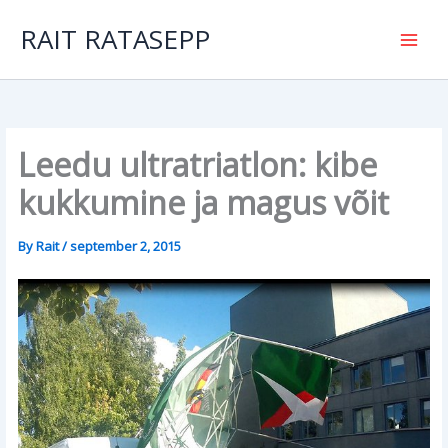
Skip
to
RAIT RATASEPP
content
Leedu ultratriatlon: kibe
kukkumine ja magus võit
By
Rait
/
september 2, 2015