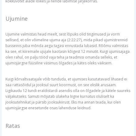
kokkuvõtet alade lõikes ja nende läbimise järjekorras.
Ujumine
Ujumine valmistas head meelt, sest lõpuks olid tingimused ja vorm
sellised, et olin võimeline ujuma aja (2:22:27), mida pikad ujumistrennid
basseinis juba mõnda aega tagasi ennustada lubasid. Rõõmu valmistas
ka see, et kiiremaile ujujale kaotasin kõigest 12 minutit. Kuigi ujumisajaga
olen rahul, on palju tööd vaja teha ja teadmisi omanda selleks, et
ujumisjärgne füüsiline väsimus õlgades ja kätes oleks väiksem.
Kuigi kõrvaltvaatajale võib tunduda, et ujumises kasutatavaid lihased ei
saa rattasõidul ja jooksul suurt koormust, on see ekslik arusaam.
Ligikaudu 12 tundi eraldistardi asendis olla on õlgadele ja kätele suureks
väljakutseks. Samuti mõjutab ülakeha liigne kurnatus oluliselt ka
jooksutehnikat ja pärsib jooksukiirust. Eks ma annan teada, kui olen
ujumisjärgse enesetunde osas lahenduse leidnud.
Ratas