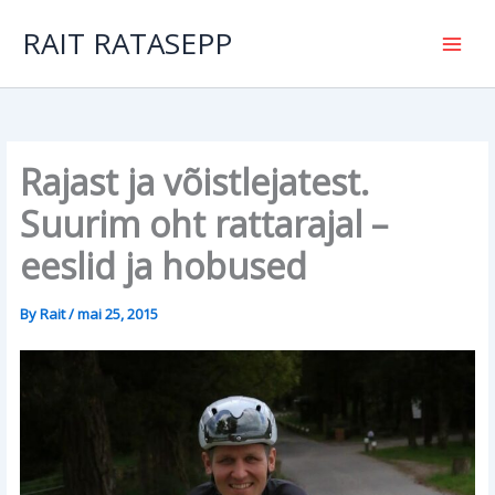
Skip
to
RAIT RATASEPP
content
Rajast ja võistlejatest.
Suurim oht rattarajal –
eeslid ja hobused
By
Rait
/
mai 25, 2015