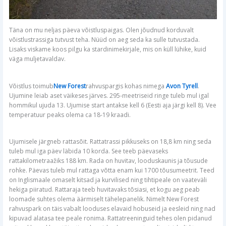
Täna on mu neljas päeva võistluspaigas. Olen jõudnud korduvalt
võistlustrassiga tutvust teha. Nüüd on aeg seda ka sulle tutvustada.
Lisaks viskame koos pilgu ka stardinimekirjale, mis on küll lühike, kuid
väga muljetavaldav.
Võistlus toimub
New Forest
rahvuspargis kohas nimega
Avon Tyrell
.
Ujumine leiab aset väikeses järves. 295-meetriseid ringe tuleb mul igal
hommikul ujuda 13. Ujumise start antakse kell 6 (Eesti aja järgi kell 8). Vee
temperatuur peaks olema ca 18-19 kraadi.
Ujumisele järgneb rattasõit. Rattatrassi pikkuseks on 18,8 km ning seda
tuleb mul iga päev läbida 10 korda. See teeb päevaseks
rattakilometraažiks 188 km. Rada on huvitav, looduskaunis ja tõusude
rohke. Päevas tuleb mul rattaga võtta enam kui 1700 tõusumeetrit. Teed
on Inglismaale omaselt kitsad ja kurvilised ning tihtipeale on vaateväli
hekiga piiratud. Rattaraja teeb huvitavaks tõsiasi, et kogu aeg peab
loomade suhtes olema äärmiselt tähelepanelik. Nimelt New Forest
rahvuspark on täis vabalt looduses elavaid hobuseid ja eesleid ning nad
kipuvad alatasa tee peale ronima. Rattatreeninguid tehes olen pidanud