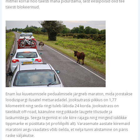
mitmel korral hoo täiesti maha pidurdama, sest eeslipoisid olid tee
täiesti blokeerinud.
Enam kui kuuetunnisele pedaalimisele järgneb maraton, mida joostakse
looduspargi ilusatel metsaradadel. Jooksutrassi pikkus on 1,77
kilomeetrit ning seda ringi tuleb läbida 24 korda. Jooksutrass on
täielikult off-road, käänuline ning pikkade laugete tõusude ja
laskumistega. Seega tegemist ei ole kiire rajaga ning mingeid isiklikke
tippmarke ei püstitata (vt profiilipilti alt). Varasemate aastate kiiremaid
maratoni aegu vaadates võib öelda, et nelja tunni alistamine on päris
raske väljakutse.