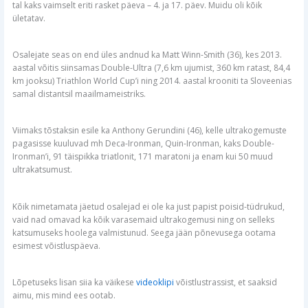
tal kaks vaimselt eriti rasket päeva – 4. ja 17. päev. Muidu oli kõik
ületatav.
Osalejate seas on end üles andnud ka Matt Winn-Smith (36), kes 2013.
aastal võitis siinsamas Double-Ultra (7,6 km ujumist, 360 km ratast, 84,4
km jooksu) Triathlon World Cup’i ning 2014. aastal krooniti ta Sloveenias
samal distantsil maailmameistriks.
Viimaks tõstaksin esile ka Anthony Gerundini (46), kelle ultrakogemuste
pagasisse kuuluvad mh Deca-Ironman, Quin-Ironman, kaks Double-
Ironman’i, 91 täispikka triatlonit, 171 maratoni ja enam kui 50 muud
ultrakatsumust.
Kõik nimetamata jäetud osalejad ei ole ka just papist poisid-tüdrukud,
vaid nad omavad ka kõik varasemaid ultrakogemusi ning on selleks
katsumuseks hoolega valmistunud. Seega jään põnevusega ootama
esimest võistluspäeva.
Lõpetuseks lisan siia ka väikese
videoklipi
võistlustrassist, et saaksid
aimu, mis mind ees ootab.