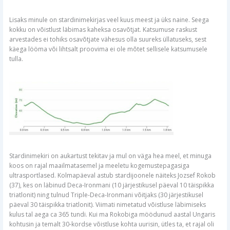
Lisaks minule on stardinimekirjas veel kuus meest ja üks naine. Seega
kokku on võistlust läbimas kaheksa osavõtjat. Katsumuse raskust
arvestades ei tohiks osavõtjate vähesus olla suureks üllatuseks, sest
käega lööma või lihtsalt proovima ei ole mõtet sellisele katsumusele
tulla.
Stardinimekiri on aukartust tekitav ja mul on väga hea meel, et minuga
koos on rajal maailmatasemel ja meeletu kogemustepagasiga
ultrasportlased. Kolmapäeval astub stardijoonele näiteks Jozsef Rokob
(37), kes on läbinud Deca-Ironmani (10 järjestikusel päeval 10 täispikka
triatlonit) ning tulnud Triple-Deca-Ironmani võitjaks (30 järjestikusel
päeval 30 täispikka triatlonit). Viimati nimetatud võistluse läbimiseks
kulus tal aega ca 365 tundi. Kui ma Rokobiga möödunud aastal Ungaris
kohtusin ja temalt 30-kordse võistluse kohta uurisin, ütles ta, et rajal oli