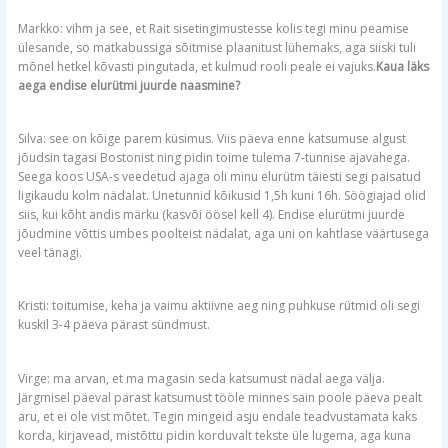
Markko: vihm ja see, et Rait sisetingimustesse kolis tegi minu peamise
ülesande, so matkabussiga sõitmise plaanitust lühemaks, aga siiski tuli
mõnel hetkel kõvasti pingutada, et kulmud rooli peale ei vajuks.
Kaua läks
aega endise elurütmi juurde naasmine?
Silva: see on kõige parem küsimus. Viis päeva enne katsumuse algust
jõudsin tagasi Bostonist ning pidin toime tulema 7-tunnise ajavahega.
Seega koos USA-s veedetud ajaga oli minu elurütm täiesti segi paisatud
ligikaudu kolm nädalat. Unetunnid kõikusid 1,5h kuni 16h. Söögiajad olid
siis, kui kõht andis märku (kasvõi öösel kell 4). Endise elurütmi juurde
jõudmine võttis umbes poolteist nädalat, aga uni on kahtlase väärtusega
veel tänagi.
Kristi: toitumise, keha ja vaimu aktiivne aeg ning puhkuse rütmid oli segi
kuskil 3-4 päeva pärast sündmust.
Virge: ma arvan, et ma magasin seda katsumust nädal aega välja.
Järgmisel päeval pärast katsumust tööle minnes sain poole päeva pealt
aru, et ei ole vist mõtet. Tegin mingeid asju endale teadvustamata kaks
korda, kirjavead, mistõttu pidin korduvalt tekste üle lugema, aga kuna