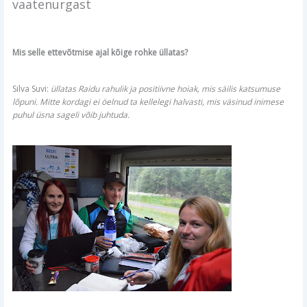
vaatenurgast
Mis selle ettevõtmise ajal kõige rohke üllatas?
Silva Suvi:
üllatas Raidu rahulik ja positiivne hoiak, mis säilis katsumuse
lõpuni. Mitte kordagi ei öelnud ta kellelegi halvasti, mis väsinud inimese
puhul üsna sageli võib juhtuda.