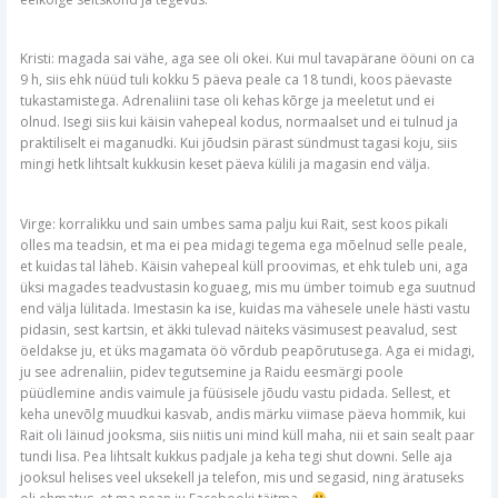
Kristi: magada sai vähe, aga see oli okei. Kui mul tavapärane ööuni on ca
9 h, siis ehk nüüd tuli kokku 5 päeva peale ca 18 tundi, koos päevaste
tukastamistega. Adrenaliini tase oli kehas kõrge ja meeletut und ei
olnud. Isegi siis kui käisin vahepeal kodus, normaalset und ei tulnud ja
praktiliselt ei maganudki. Kui jõudsin pärast sündmust tagasi koju, siis
mingi hetk lihtsalt kukkusin keset päeva külili ja magasin end välja.
Virge: korralikku und sain umbes sama palju kui Rait, sest koos pikali
olles ma teadsin, et ma ei pea midagi tegema ega mõelnud selle peale,
et kuidas tal läheb. Käisin vahepeal küll proovimas, et ehk tuleb uni, aga
üksi magades teadvustasin koguaeg, mis mu ümber toimub ega suutnud
end välja lülitada. Imestasin ka ise, kuidas ma vähesele unele hästi vastu
pidasin, sest kartsin, et äkki tulevad näiteks väsimusest peavalud, sest
öeldakse ju, et üks magamata öö võrdub peapõrutusega. Aga ei midagi,
ju see adrenaliin, pidev tegutsemine ja Raidu eesmärgi poole
püüdlemine andis vaimule ja füüsisele jõudu vastu pidada. Sellest, et
keha unevõlg muudkui kasvab, andis märku viimase päeva hommik, kui
Rait oli läinud jooksma, siis niitis uni mind küll maha, nii et sain sealt paar
tundi lisa. Pea lihtsalt kukkus padjale ja keha tegi shut downi. Selle aja
jooksul helises veel uksekell ja telefon, mis und segasid, ning äratuseks