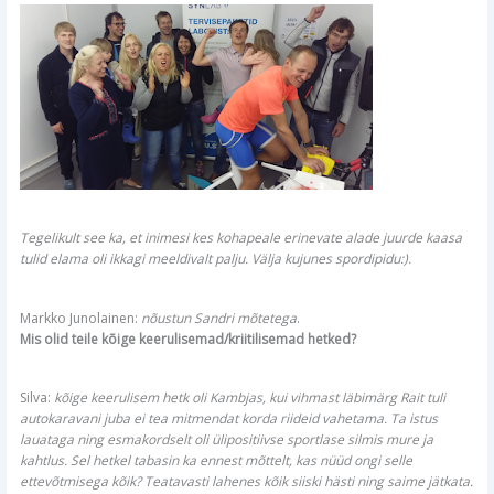
Tegelikult see ka, et inimesi kes kohapeale erinevate alade juurde kaasa
tulid elama oli ikkagi meeldivalt palju. Välja kujunes spordipidu:).
Markko Junolainen:
nõustun Sandri mõtetega
.
Mis olid teile kõige keerulisemad/kriitilisemad hetked?
Silva:
kõige keerulisem hetk oli Kambjas, kui vihmast läbimärg Rait tuli
autokaravani juba ei tea mitmendat korda riideid vahetama. Ta istus
lauataga ning esmakordselt oli ülipositiivse sportlase silmis mure ja
kahtlus. Sel hetkel tabasin ka ennest mõttelt, kas nüüd ongi selle
ettevõtmisega kõik? Teatavasti lahenes kõik siiski hästi ning saime jätkata.