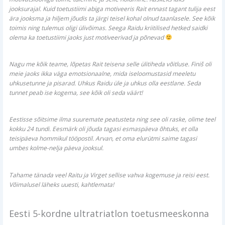
jooksurajal. Kuid toetustiimi abiga motiveeris Rait ennast tagant tulija eest
ära jooksma ja hiljem jõudis ta järgi teisel kohal olnud taanlasele. See kõik
toimis ning tulemus oligi ülivõimas. Seega Raidu kriitilised hetked saidki
olema ka toetustiimi jaoks just motiveerivad ja põnevad
Nagu me kõik teame, lõpetas Rait teisena selle ülitiheda võitluse. Finiš oli
meie jaoks ikka väga emotsionaalne, mida iseloomustasid meeletu
uhkusetunne ja pisarad. Uhkus Raidu üle ja uhkus olla eestlane. Seda
tunnet peab ise kogema, see kõik oli seda väärt!
Eestisse sõitsime ilma suuremate peatusteta ning see oli raske, olime teel
kokku 24 tundi. Eesmärk oli jõuda tagasi esmaspäeva õhtuks, et olla
teisipäeva hommikul
tööpostil
. Arvan, et oma elurütmi saime tagasi
umbes kolme-nelja päeva jooksul.
Tahame tänada veel Raitu ja Virget sellise vahva kogemuse ja reisi eest.
Võimalusel läheks uuesti, kahtlemata!
Eesti 5-kordne ultratriatlon toetusmeeskonna