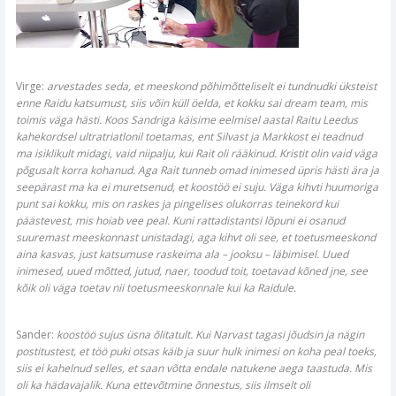
Virge:
arvestades seda, et meeskond põhimõtteliselt ei tundnudki üksteist
enne Raidu katsumust, siis võin küll öelda, et kokku sai dream team, mis
toimis väga hästi. Koos Sandriga käisime eelmisel aastal Raitu Leedus
kahekordsel ultratriatlonil toetamas, ent Silvast ja Markkost ei teadnud
ma isiklikult midagi, vaid niipalju, kui Rait oli rääkinud. Kristit olin vaid väga
põgusalt korra kohanud. Aga Rait tunneb omad inimesed üpris hästi ära ja
seepärast ma ka ei muretsenud, et koostöö ei suju. Väga kihvti huumoriga
punt sai kokku, mis on raskes ja pingelises olukorras teinekord kui
päästevest, mis hoiab vee peal. Kuni rattadistantsi lõpuni ei osanud
suuremast meeskonnast unistadagi, aga kihvt oli see, et toetusmeeskond
aina kasvas, just katsumuse raskeima ala – jooksu – läbimisel. Uued
inimesed, uued mõtted, jutud, naer, toodud toit, toetavad kõned jne, see
kõik oli väga toetav nii toetusmeeskonnale kui ka Raidule.
Sander:
koostöö sujus üsna õlitatult. Kui Narvast tagasi jõudsin ja nägin
postitustest, et töö puki otsas käib ja suur hulk inimesi on koha peal toeks,
siis ei kahelnud selles, et saan võtta endale natukene aega taastuda. Mis
oli ka hädavajalik. Kuna ettevõtmine õnnestus, siis ilmselt oli