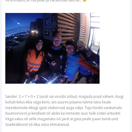
oli ehmatus, et ma pean ju Facebooki täitma…
Sander: 2 + 7 + 0 + 2 tundi sai voodis oldud, magada pisut vähem. Kuigi
kohati kiilus ikka väga kinni, siis suures plaanis tulime tänu heale
meeskonnale ikkagi igast olukorrast auga välja. Tuju hoidis vankumatu
huumorivool ja kindlasti oli abiks ka inimeste suur hulk öistel üritustel.
Väga valus oli selle magamata öö järel ärgata peale paari tundi und.
Sisekeskkond oli ikka üsna ehmatanud.