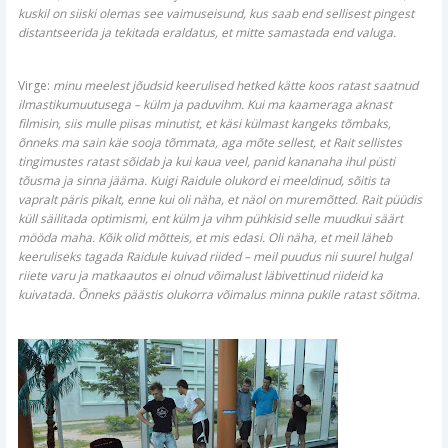
kuskil on siiski olemas see vaimuseisund, kus saab end sellisest pingest
distantseerida ja tekitada eraldatus, et mitte samastada end valuga.
Virge:
minu meelest jõudsid keerulised hetked kätte koos ratast saatnud
ilmastikumuutusega – külm ja paduvihm. Kui ma kaameraga aknast
filmisin, siis mulle piisas minutist, et käsi külmast kangeks tõmbaks,
õnneks ma sain käe sooja tõmmata, aga mõte sellest, et Rait sellistes
tingimustes ratast sõidab ja kui kaua veel, panid kananaha ihul püsti
tõusma ja sinna jääma. Kuigi Raidule olukord ei meeldinud, sõitis ta
vapralt päris pikalt, enne kui oli näha, et näol on muremõtted. Rait püüdis
küll säilitada optimismi, ent külm ja vihm pühkisid selle muudkui säärt
mööda maha. Kõik olid mõtteis, et mis edasi. Oli näha, et meil läheb
keeruliseks tagada Raidule kuivad riided – meil puudus nii suurel hulgal
riiete varu ja matkaautos ei olnud võimalust läbivettinud riideid ka
kuivatada. Õnneks päästis olukorra võimalus minna pukile ratast sõitma.