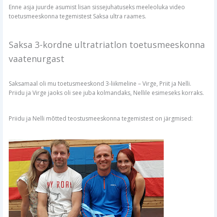
Enne asja juurde asumist lisan sissejuhatuseks meeleoluka video
toetusmeeskonna tegemistest Saksa ultra raames.
Saksa 3-kordne ultratriatlon toetusmeeskonna
vaatenurgast
Saksamaal oli mu toetusmeeskond 3-liikmeline – Virge, Priit ja Nelli.
Priidu ja Virge jaoks oli see juba kolmandaks, Nellile esimeseks korraks.
Priidu ja Nelli mõtted teostusmeeskonna tegemistest on järgmised: