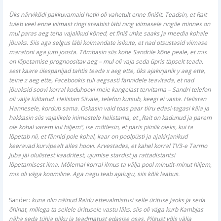
Üks närvikõdi pakkuvamaid hetki oli vahetult enne finišit. Teadsin, et Rait
tuleb veel enne viimast ringi staabist läbi ning viimasele ringile minnes on
mul paras aeg teha vajalikud kõned, et finiš uhke saaks ja meedia kohale
jõuaks. Siis aga selgus läbi kolmandate isikute, et nad otsustasid viimase
maratoni aga jutti joosta. Tõmbasin siis kohe Sandrile kõne peale, et mis
on lõpetamise prognoositav aeg – mul oli vaja seda üpris täpselt teada,
sest kaare ülespanijad tahtis teada x aeg ette, üks ajakirjanik y aeg ette,
teine z aeg ette, Facebookis tuli aegsasti fännidele teavitada, et nad
jõuaksid soovi korral koduhoovi meie kangelast tervitama – Sandri telefon
oli välja lülitatud. Helistan Silvale, telefon kutsub, keegi ei vasta. Helistan
Hannesele, kordub sama. Oskasin vaid toas paar tiiru edasi-tagasi käia ja
hakkasin siis vajalikele inimestele helistama, et „Rait on kadunud ja parem
ole kohal varem kui hiljem“, ise mõtlesin, et päris piinlik oleks, kui ta
lõpetab nii, et fännid pole kohal, kaar on poolpüsti ja ajakirjanikud
keeravad kurvipealt alles hoovi. Arvestades, et kahel korral TV3-e Tarmo
juba jäi olulistest kaadritest, ujumise stardist ja rattadistantsi
lõpetamisest ilma. Mõlemal korral ilmus ta välja pool minutit-minut hiljem,
mis oli väga koomiline. Aga nagu teab ajalugu, siis kõik laabus.
Sander:
kuna olin näinud Raidu ettevalmistusi selle ürituse jaoks ja seda
õhinat, millega ta sellele üritusele vastu läks, siis oli väga kurb Kambjas
näha seda tühja pilku ja teadmatust edasise osas. Pilgust võis välja