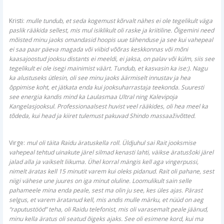
Kristi:
mulle tundub, et seda kogemust kõrvalt nähes ei ole tegelikult väga
paslik rääkida sellest, mis mul isiklikult oli raske ja kriitiline. Õigemini need
mõisted minu jaoks omandasid hoopis uue tähenduse ja see kui vahepeal
ei saa paar päeva magada või viibid võõras keskkonnas või mõni
kaasajoostud jooksu distants ei meeldi, ei jaksa, on palav või külm, siis see
tegelikult ei ole isegi mainimist väärt. Tundub, et kasvasin ka ise:). Nagu
ka alustuseks ütlesin, oli see minu jaoks äärmiselt innustav ja hea
õppimise koht, et jätkata enda kui jooksuharrastaja teekonda. Suuresti
see energia kandis mind ka Laulasmaa Ultral ning Kalevipoja
Kangelasjooksul. Professionaalsest huvist veel rääkides, oli hea meel ka
tõdeda, kui head ja kiiret tulemust pakuvad Shindo massaaživõtted.
Virge:
mul oli täita Raidu äratuskella roll. Üldjuhul sai Rait jooksmise
vahepeal tehtud uinakute järel silmad kenasti lahti, väikse äratusšoki järel
jalad alla ja vaikselt liikuma. Ühel korral mängis kell aga vingerpussi,
nimelt äratas kell 15 minutit varem kui oleks pidanud. Rait oli pahane, sest
niigi vähese une juures on iga minut oluline. Loomulikult sain selle
pahameele mina enda peale, sest ma olin ju see, kes üles ajas. Pärast
selgus, et varem äratanud kell, mis andis mulle märku, et nüüd on aeg
“raputustööd” teha, oli Raidu telefonist, mis oli varasemalt peale jäänud,
minu kella äratus oli seatud õigeks ajaks. See oli esimene kord, kui ma