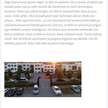
kogu katsumuse juures nägin, et Rait on pahane. On ju teada, et paha tuju
toodab paha tuju ja selle teisele üle kandmine on vaid sõrmenipsu
küsimus. Paha tuju jätkus köögis, kui Rait ei saanud kohe süüa ja juua
seda, mida tahtis. Mul oli pudrupott tulel, kohvivesi üleval, Raidu tee
jahtus… kõik asjad olid töös… ja siis lahvatasid küll emotsioonid kokku ja
tulid katsumuse esimesed pisarad. Sain aru, et kõik on väsinud ja pinges,
aga hetkeks tundsin ebaõiglust. Kui teises toas omaette nohisedes tuli
Rait ja kallistas mind, et kõik on korras. Mina mõistsin teda. Tema mõistis
mind. See oli lihtsalt väsimusest ja pingest tingitud murdehetk, mis lõi
hetkeks jalad alt. Edasi läks kõik taaskord ülesmäge.