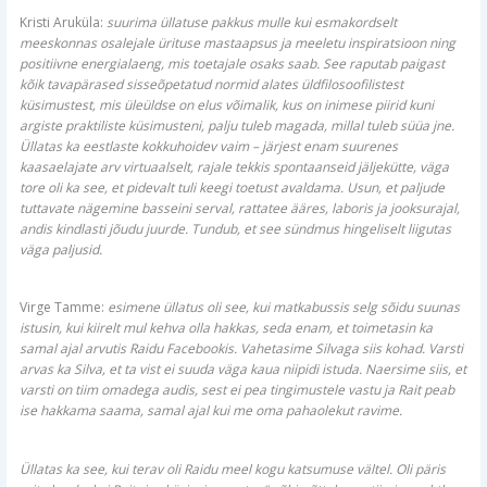
Kristi Aruküla:
suurima üllatuse pakkus mulle kui esmakordselt
meeskonnas osalejale ürituse mastaapsus ja meeletu inspiratsioon ning
positiivne energialaeng, mis toetajale osaks saab. See raputab paigast
kõik tavapärased sisseõpetatud normid alates üldfilosoofilistest
küsimustest, mis üleüldse on elus võimalik, kus on inimese piirid kuni
argiste praktiliste küsimusteni, palju tuleb magada, millal tuleb süüa jne.
Üllatas ka eestlaste kokkuhoidev vaim – järjest enam suurenes
kaasaelajate arv virtuaalselt, rajale tekkis spontaanseid jäljekütte, väga
tore oli ka see, et pidevalt tuli keegi toetust avaldama. Usun, et paljude
tuttavate nägemine basseini serval, rattatee ääres, laboris ja jooksurajal,
andis kindlasti jõudu juurde. Tundub, et see sündmus hingeliselt liigutas
väga paljusid.
Virge Tamme:
esimene üllatus oli see, kui matkabussis selg sõidu suunas
istusin, kui kiirelt mul kehva olla hakkas, seda enam, et toimetasin ka
samal ajal arvutis Raidu Facebookis. Vahetasime Silvaga siis kohad. Varsti
arvas ka Silva, et ta vist ei suuda väga kaua niipidi istuda. Naersime siis, et
varsti on tiim omadega audis, sest ei pea tingimustele vastu ja Rait peab
ise hakkama saama, samal ajal kui me oma pahaolekut ravime.
Üllatas ka see, kui terav oli Raidu meel kogu katsumuse vältel. Oli päris