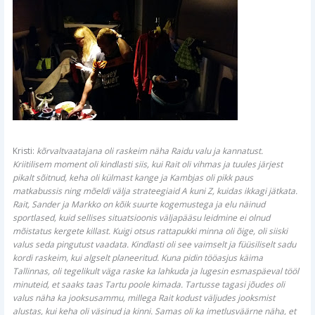
Kristi:
kõrvaltvaatajana oli raskeim näha Raidu valu ja kannatust.
Kriitilisem moment oli kindlasti siis, kui Rait oli vihmas ja tuules järjest
pikalt sõitnud, keha oli külmast kange ja Kambjas oli pikk paus
matkabussis ning mõeldi välja strateegiaid A kuni Z, kuidas ikkagi jätkata.
Rait, Sander ja Markko on kõik suurte kogemustega ja elu näinud
sportlased, kuid sellises situatsioonis väljapääsu leidmine ei olnud
mõistatus kergete killast. Kuigi otsus rattapukki minna oli õige, oli siiski
valus seda pingutust vaadata. Kindlasti oli see vaimselt ja füüsiliselt sadu
kordi raskeim, kui algselt planeeritud. Kuna pidin tööasjus käima
Tallinnas, oli tegelikult väga raske ka lahkuda ja lugesin esmaspäeval tööl
minuteid, et saaks taas Tartu poole kimada. Tartusse tagasi jõudes oli
valus näha ka jooksusammu, millega Rait kodust väljudes jooksmist
alustas, kui keha oli väsinud ja kinni. Samas oli ka imetlusväärne näha, et