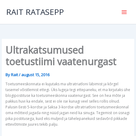
Skip
to
RAIT RATASEPP
content
Ultrakatsumused
toetustiimi vaatenurgast
By
Rait
/
august 15, 2016
Toetusmeeskonnata ei kujutaks ma ultratriatloni läbimist ja kõrgel
tasemel võistlemist ettegi. Üks lugeja tegi ettepaneku, et ma kirjutaks ühe
blogipostituse ka toetusmeeskonna vaatenurgast. See on hea mõte ja
pakkus huvi ka endale, sest ei ole ise kunagi veel selles rollis olnud.
Palusin Eesti 5-kordse ja Saksa 3-kordse ultratriatloni toetusmeeskonnal
oma mõtteid jagada ning nüüd jagan neid ka sinuga. Tegemist on üsnagi
pika postitusega, kuid eks muljeid ja tähelepanekuid sedavõrd pikkade
ettevõtmiste juures tekib palju.