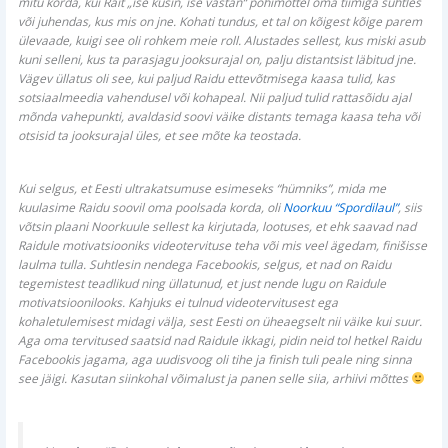
mitu korda, kui Rait „ise küsin, ise vastan“ põhimõttel oma tiimiga suhtles
või juhendas, kus mis on jne. Kohati tundus, et tal on kõigest kõige parem
ülevaade, kuigi see oli rohkem meie roll. Alustades sellest, kus miski asub
kuni selleni, kus ta parasjagu jooksurajal on, palju distantsist läbitud jne.
Vägev üllatus oli see, kui paljud Raidu ettevõtmisega kaasa tulid, kas
sotsiaalmeedia vahendusel või kohapeal. Nii paljud tulid rattasõidu ajal
mõnda vahepunkti, avaldasid soovi väike distants temaga kaasa teha või
otsisid ta jooksurajal üles, et see mõte ka teostada.
Kui selgus, et Eesti ultrakatsumuse esimeseks “hümniks”, mida me
kuulasime Raidu soovil oma poolsada korda, oli
Noorkuu “Spordilaul”
, siis
võtsin plaani Noorkuule sellest ka kirjutada, lootuses, et ehk saavad nad
Raidule motivatsiooniks videotervituse teha või mis veel ägedam, finišisse
laulma tulla. Suhtlesin nendega Facebookis, selgus, et nad on Raidu
tegemistest teadlikud ning üllatunud, et just nende lugu on Raidule
motivatsioonilooks. Kahjuks ei tulnud videotervitusest ega
kohaletulemisest midagi välja, sest Eesti on üheaegselt nii väike kui suur.
Aga oma tervitused saatsid nad Raidule ikkagi, pidin neid tol hetkel Raidu
Facebookis jagama, aga uudisvoog oli tihe ja finish tuli peale ning sinna
see jäigi. Kasutan siinkohal võimalust ja panen selle siia, arhiivi mõttes