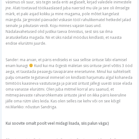
väsimus oli suur, siis tegin seda eriti aeglaselt, kirjad valedele inimestele
jne. Alati toetavad töökaaslased juba naersid mu üle ja see oli ilmselge
märk, et paki asjad kokku ja mine magama, pole mõtet kangelast
mängida. Järgmistel päevadel viskasin tööl rahulikematel hetkedel jalad
seinale ja pikutasin veidi. Koju minnes vajasin taas und.
Nädalavahetused olid justkui taeva õnnistus, sest siis sai ilma
äratuskellata magada. Nii et üks nädal möödus kindlasti, et naasta
endise elurütmi juurde.
Sander: ma arvan, et päris endiseks ei saa sellise ürituse läbi elamisel
enam kunagi
Kuid kui ma õigesti mäletan siis ürituse järel võttis 3 ööd
aega, et taastada peaaegu tavapärane enesetunne. Minul kui suhteliselt
palju omaette tegutseval inimesel on kindlasti harjumatu algul kohaneda
tiimitöös kaasneva vastutusega ja pärast üritust jällegi uuesti sisse elada
oma vanasse elurütmi. Olen juba mitmel korral aru saanud, et
mitmepäevaste rahvarohkemate ürituste järel on ikka päris keeruline
jälle oma rütm üles leida. Kas olen selles ise kehv või on see kõigil
nii.Markko: nõustun Sandriga.
Kui soovite omalt poolt veel midagi lisada, siis palun väga:)