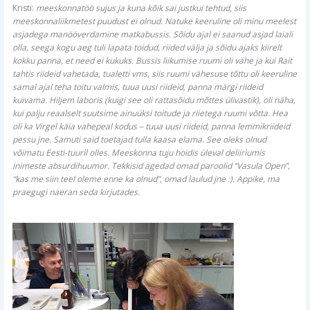
Kristi:
meeskonnatöö sujus ja kuna kõik sai justkui tehtud, siis
meeskonnaliikmetest puudust ei olnud. Natuke keeruline oli minu meelest
asjadega manööverdamine matkabussis. Sõidu ajal ei saanud asjad laiali
olla, seega kogu aeg tuli lapata toidud, riided välja ja sõidu ajaks kiirelt
kokku panna, et need ei kukuks. Bussis liikumise ruumi oli vähe ja kui Rait
tahtis riideid vahetada, tualetti vms, siis ruumi vähesuse tõttu oli keeruline
samal ajal teha toitu valmis, tuua uusi riideid, panna märgi riideid
kuivama. Hiljem laboris (kuigi see oli rattasõidu mõttes ülivastik), oli näha,
kui palju reaalselt suutsime ainuüksi toitude ja riietega ruumi võtta. Hea
oli ka Virgel käia vahepeal kodus – tuua uusi riideid, panna lemmikriideid
pessu jne. Samuti said toetajad tulla kaasa elama. See oleks olnud
võimatu Eesti-tuuril olles. Meeskonna tuju hoidis üleval deliiriumis
inimeste absurdihuumor. Tekkisid ägedad omad paroolid “Vasula Open”,
“kas me siin teel oleme enne ka olnud”, omad laulud jne :). Appike, ma
praegugi naeran seda kirjutades.