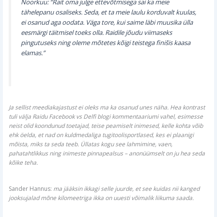
Noorkuu: “Rait oma julge ettevõtmisega sai ka meie
tähelepanu osaliseks. Seda, et ta meie laulu korduvalt kuulas,
ei osanud aga oodata. Väga tore, kui saime läbi muusika ülla
eesmärgi täitmisel toeks olla. Raidile jõudu viimaseks
pingutuseks ning oleme mõtetes kõigi teistega finišis kaasa
elamas.”
Ja sellist meediakajastust ei oleks ma ka osanud unes näha. Hea kontrast
tuli välja Raidu Facebook vs Delfi blogi kommentaariumi vahel, esimesse
neist olid koondunud toetajad, teise peamiselt inimesed, kelle kohta võib
ehk öelda, et nad on kuldmedaliga tugitoolisportlased, kes ei plaanigi
mõista, miks ta seda teeb. Üllatas kogu see lahmimine, vaen,
pahatahtlikkus ning inimeste pinnapealsus – anonüümselt on ju hea seda
kõike teha.
Sander Hannus:
ma jääksin ikkagi selle juurde, et see kuidas nii kanged
jooksujalad mõne kilomeetriga ikka on uuesti võimalik liikuma saada.