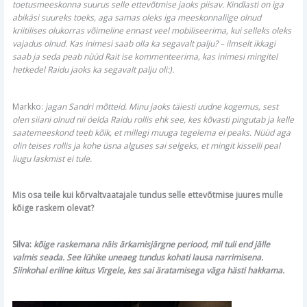
toetusmeeskonna suurus selle ettevõtmise jaoks piisav. Kindlasti on iga
abikäsi suureks toeks, aga samas oleks iga meeskonnaliige olnud
kriitilises olukorras võimeline ennast veel mobiliseerima, kui selleks oleks
vajadus olnud. Kas inimesi saab olla ka segavalt palju? – ilmselt ikkagi
saab ja seda peab nüüd Rait ise kommenteerima, kas inimesi mingitel
hetkedel Raidu jaoks ka segavalt palju oli:).
Markko:
jagan Sandri mõtteid. Minu jaoks täiesti uudne kogemus, sest
olen siiani olnud nii öelda Raidu rollis ehk see, kes kõvasti pingutab ja kelle
saatemeeskond teeb kõik, et millegi muuga tegelema ei peaks. Nüüd aga
olin teises rollis ja kohe üsna alguses sai selgeks, et mingit kisselli peal
liugu laskmist ei tule.
Mis osa teile kui kõrvaltvaatajale tundus selle ettevõtmise juures mulle
kõige raskem olevat?
Silva:
kõige raskemana näis ärkamisjärgne periood, mil tuli end jälle
valmis seada. See lühike uneaeg tundus kohati lausa narrimisena.
Siinkohal eriline kiitus Virgele, kes sai äratamisega väga hästi hakkama.