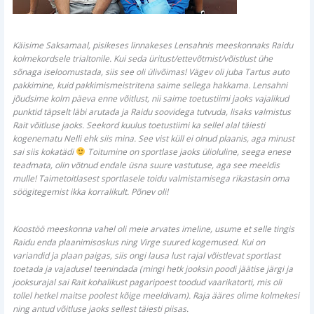
Käisime Saksamaal, pisikeses linnakeses Lensahnis meeskonnaks Raidu
kolmekordsele trialtonile. Kui seda üritust/ettevõtmist/võistlust ühe
sõnaga iseloomustada, siis see oli ülivõimas! Vägev oli juba Tartus auto
pakkimine, kuid pakkimismeistritena saime sellega hakkama. Lensahni
jõudsime kolm päeva enne võitlust, nii saime toetustiimi jaoks vajalikud
punktid täpselt läbi arutada ja Raidu soovidega tutvuda, lisaks valmistus
Rait võitluse jaoks. Seekord kuulus toetustiimi ka sellel alal täiesti
kogenematu Nelli ehk siis mina. See vist küll ei olnud plaanis, aga minust
sai siis kokatädi
Toitumine on sportlase jaoks ülioluline, seega enese
teadmata, olin võtnud endale üsna suure vastutuse, aga see meeldis
mulle! Taimetoitlasest sportlasele toidu valmistamisega rikastasin oma
söögitegemist ikka korralikult. Põnev oli!
Koostöö meeskonna vahel oli meie arvates imeline, usume et selle tingis
Raidu enda plaanimisoskus ning Virge suured kogemused. Kui on
variandid ja plaan paigas, siis ongi lausa lust rajal võistlevat sportlast
toetada ja vajadusel teenindada (mingi hetk jooksin poodi jäätise järgi ja
jooksurajal sai Rait kohalikust pagaripoest toodud vaarikatorti, mis oli
tollel hetkel maitse poolest kõige meeldivam). Raja ääres olime kolmekesi
ning antud võitluse jaoks sellest täiesti piisas.