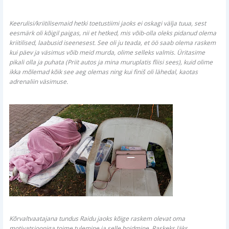
Keerulisi/kriitilisemaid hetki toetustiimi jaoks ei oskagi välja tuua, sest
eesmärk oli kõigil paigas, nii et hetked, mis võib-olla oleks pidanud olema
kriitilised, laabusid iseenesest. See oli ju teada, et öö saab olema raskem
kui päev ja väsimus võib meid murda, olime selleks valmis. Üritasime
pikali olla ja puhata (Priit autos ja mina muruplatis fliisi sees), kuid olime
ikka mõlemad kõik see aeg olemas ning kui finiš oli lähedal, kaotas
adrenaliin väsimuse.
Kõrvaltvaatajana tundus Raidu jaoks kõige raskem olevat oma
motivatsiooniga toime tulemine ja selle hoidmine. Raskeks läks