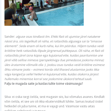
Sander:
alguse osas kindlasti ilm. Ehkki Rait oli ujumise järel natukene
näost ära, siis tegelikult oli näha, et rattasõidu algusega sai ta “omasse
elementi”. Seda enam oli kurb näha, kui ilm pöördus. Hiljem tundus veidi
kriitiline hetk rattasõidu lõpule järgnenud puhkepaus. Oli näha, et Rait oli
rattasõidu järel üsna küpse ega kujutanud ette, kuidas paaritunnise une
järel võib sellise inimese (perspektiiviga õue pimedasse jooksma minna)
üles äratamine võimalik olla :). Jooksu osas tundus veidi kriitiline esimese
õhtu viimane jooks – esimest korda olid lihased alustamise jaoks ikka
väga kanged ja sellel hetkel ei kujutanud ette, kuidas olukorra järjest
hullemaks minemise korral see jooksmine ükskord tehtud saab.
Palju te magada saite ja kuidas tulite toime väsimusega?
Silva: ei oska isegi öelda, sest magasin siis, kui võimalus avanes. Kindlalt
võin öelda, et see uni oli ikka ebatervislikult lühike. Samas teatud öistel
hetkedel oli juba tunne, et ma ei vajagi und. Väsimuse vastu aitas
eelkõige seltskond ja tegevus.