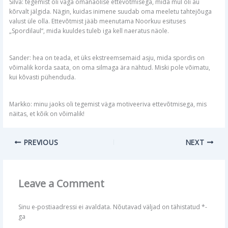
Silva: tegemist oli väga omanäolise ettevõtmisega, mida mul oli au
kõrvalt jälgida. Nägin, kuidas inimene suudab oma meeletu tahtejõuga
valust üle olla. Ettevõtmist jääb meenutama Noorkuu esituses
„Spordilaul“, mida kuuldes tuleb iga kell naeratus näole.
Sander: hea on teada, et üks ekstreemsemaid asju, mida spordis on
võimalik korda saata, on oma silmaga ära nähtud. Miski pole võimatu,
kui kõvasti pühenduda.
Markko: minu jaoks oli tegemist väga motiveeriva ettevõtmisega, mis
näitas, et kõik on võimalik!
PREVIOUS
NEXT
Leave a Comment
Sinu e-postiaadressi ei avaldata.
Nõutavad väljad on tähistatud
*
-
ga