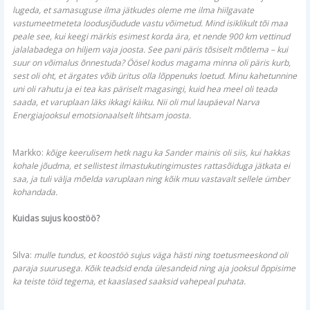
lugeda, et samasuguse ilma jätkudes oleme me ilma hiilgavate
vastumeetmeteta loodusjõudude vastu võimetud. Mind isiklikult tõi maa
peale see, kui keegi märkis esimest korda ära, et nende 900 km vettinud
jalalabadega on hiljem vaja joosta. See pani päris tõsiselt mõtlema – kui
suur on võimalus õnnestuda? Öösel kodus magama minna oli päris kurb,
sest oli oht, et ärgates võib üritus olla lõppenuks loetud. Minu kahetunnine
uni oli rahutu ja ei tea kas päriselt magasingi, kuid hea meel oli teada
saada, et varuplaan läks ikkagi käiku. Nii oli mul laupäeval Narva
Energiajooksul emotsionaalselt lihtsam joosta.
Markko:
kõige keerulisem hetk nagu ka Sander mainis oli siis, kui hakkas
kohale jõudma, et sellistest ilmastukutingimustes rattasõiduga jätkata ei
saa, ja tuli välja mõelda varuplaan ning kõik muu vastavalt sellele ümber
kohandada.
Kuidas sujus koostöö?
Silva:
mulle tundus, et koostöö sujus väga hästi ning toetusmeeskond oli
paraja suurusega. Kõik teadsid enda ülesandeid ning aja jooksul õppisime
ka teiste töid tegema, et kaaslased saaksid vahepeal puhata.