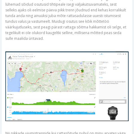
lühemad sõidud osutusid tihtipeale isegi väljakutsuvamateks, sest
selleks ajaks oli eelmise päeva pikk trenn jõudnud end kehas korralikult
tunda anda ning ainuüksi juba mõte rattasadulasse uuesti istumisest
tundus valus ja vastumeelt. Muidugi osutus see kõik mõttetöö
väärkujutluseks, sest peagi pärast rattaga sõitma hakkamist oli selge, et
tegelikult ei ole olukord kaugeltki selline, millisena mõtted peas seda
sulle maalida üritavad.
Nii pikkade ujumistrennide kui rattasõitude puhul on minu arvates väga