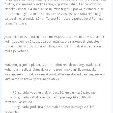
oluline, et viimased pikad treeningud jääksid vahetult enne võistlust.
Näiteks viimase 7.4 km pikkuse ujumise tegin 16 päeva ja viimase pika
rattatrenni tegin 12 kuni 14 päeva enne võistlust. See rattatrenn nägi
välja selline, et reedel sõitsin Tartust Pärnusse ja pühapäeval Pärnust
tagasi Tartusse.
Jooksmise osas toimisin ma eelmises postituses mainitud viisil. Nimelt
kolm kuud enne võistlust osalesin mägistes ja rasketes tingimustes
toimunud ultrajooksul. Pärast ultrajooksu olin kindel, et ultratriatlon on
mulle jõukohane.
Kuna mu järgmine plaanitav ultratriatlon kestab peaaegu nädala, siis
kohendasin sellest lähtuvalt ka oma treeningplaani. Eesootavaks
katsumuseks füüsist ja vaimset poolt ettevalmistavaid treeningtsükleid
kutsun ma hellitavalt põrgunädalateks:)
– Põrgunädal vees kujutab endast 20. km ujumist 5 päevaga.
– Põrgunädal rattal tähendab, et 5 päevaga tuleb 30-33h
rattasadulas istuda.
– Põrgunädal jooksurajal hõlmab endas 5 päevaga 200 km
jooksmist.