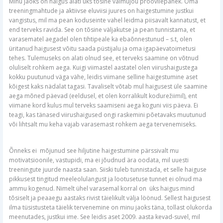
Minu jaoks on haigus alati üks tõsine vaimujõu proovilepanek. Oma
treeningmahtude ja aktiivse eluviisi juures on haigestumine justkui
vangistus, mil ma pean koduseinte vahel leidma piisavalt kannatust, et
end terveks ravida. See on tõsine väljakutse ja pean tunnistama, et
varasematel aegadel olen tihtipeale ka ebaõnnestunud – s.t, olen
üritanud haigusest võitu saada püstijalu ja oma igapäevatoimetusi
tehes. Tulemuseks on alati olnud see, et terveks saamine on võtnud
oluliselt rohkem aega. Kuigi viimastel aastatel olen viirushaigustega
kokku puutunud väga vähe, leidis viimane selline haigestumine aset
kõigest kaks nädalat tagasi. Tavaliselt võtab mul haigusest üle saamine
aega mõned päevad (eeldusel, et olen korralikult kodurežiimil), ent
viimane kord kulus mul terveks saamiseni aega koguni viis päeva. Ei
teagi, kas tänased viirushaigused ongi raskemini põetavaks muutunud
või lihtsalt mu keha vajab varasemast rohkem aega tervenemiseks.
Õnneks ei mõjunud see hiljutine haigestumine pärssivalt mu
motivatsioonile, vastupidi, ma ei jõudnud ära oodata, mil uuesti
treeningute juurde naasta saan. Siiski tuleb tunnistada, et selle haiguse
pikkusest tingitud meeleolulangust ja lootusetuse tunnet ei olnud ma
ammu kogenud. Nimelt ühel varasemal korral on üks haigus mind
tõsiselt ja peaaegu aastaks rivist täielikult välja löönud. Sellest haigusest
ilma tüsistusteta täielik tervenemine on minu jaoks täna, tollast olukorda
meenutades, justkui ime. See leidis aset 2009. aasta kevad-suvel, mil