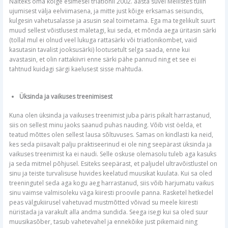
Näiteks oma kõige esimesel triatlonil 2002. aasta suvel Mellistes tulin
ujumisest välja eelviimasena, ja mitte just kõige erksamas seisundis,
kulgesin vahetusalasse ja asusin seal toimetama. Ega ma tegelikult suurt
muud sellest võistlusest mäletagi, kui seda, et mõnda aega üritasin särki
(tollal mul ei olnud veel lukuga rattasärki või triatlonikombet, vaid
kasutasin tavalist jooksusärki) lootusetult selga saada, enne kui
avastasin, et olin rattakiivri enne särki pähe pannud ning et see ei
tahtnud kuidagi särgi kaelusest sisse mahtuda.
Üksinda ja vaikuses treenimisest
Kuna olen üksinda ja vaikuses treenimist juba päris pikalt harrastanud,
siis on sellest minu jaoks saanud puhas nauding. Võib vist öelda, et
teatud mõttes olen sellest lausa sõltuvuses. Samas on kindlasti ka neid,
kes seda piisavalt palju praktiseerinud ei ole ning seepärast üksinda ja
vaikuses treenimist ka ei naudi. Selle oskuse olemasolu tuleb aga kasuks
ja seda mitmel põhjusel. Esiteks seepärast, et paljudel ultravõistlustel on
sinu ja teiste turvalisuse huvides keelatud muusikat kuulata. Kui sa oled
treeningutel seda aga kogu aeg harrastanud, siis võib harjumatu vaikus
sinu vaimse valmisoleku väga kiiresti proovile panna. Rasketel hetkedel
peas välgukiirusel vahetuvad mustmõtted võivad su meele kiiresti
nüristada ja varakult alla andma sundida. Seega isegi kui sa oled suur
muusikasõber, tasub vahetevahel ja ennekõike just pikemaid ning