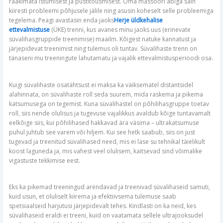
rääkimata istumisest ja püstitõusmisest. Oma massööri abiga sain
kiiresti probleemi põhjusele jälile ning asusin koheselt selle probleemiga
tegelema. Peagi avastasin enda jaoks
Herje üldkehalise
ettevalmistuse
(ÜKE) trenni, kus avanes minu jaoks uus (erinevate
süvalihasgruppide treenimise) maailm. Kõigest natuke kannatust ja
järjepidevat treenimist ning tulemus oli tuntav. Süvalihaste trenn on
tänaseni mu treeningute lahutamatu ja vajalik ettevalmistusperioodi osa.
Kuigi süvalihaste osatähtsust ei maksa ka väiksematel distantsidel
alahinnata, on süvalihaste roll seda suurem, mida raskema ja pikema
katsumusega on tegemist. Kuna süvalihastel on põhilihasgruppe toetav
roll, siis nende olulisus ja tugevuse vajalikkus avaldub kõige tuntavamalt
eelkõige siis, kui põhilihased hakkavad ära väsima – ultrakatsumuse
puhul juhtub see varem või hiljem. Kui see hetk saabub, siis on just
tugevad ja treenitud süvalihased need, mis ei lase su tehnikal täielikult
koost laguneda ja, mis vahest veel olulisem, kaitsevad sind võimalike
vigastuste tekkimise eest.
Eks ka pikemad treeningud arendavad ja treenivad süvalihaseid samuti,
kuid usun, et oluliselt kiirema ja efektiivsema tulemuse saab
spetsiaalseid harjutusi järjepidevalt tehes. Kindlasti on ka neid, kes
süvalihaseid eraldi ei treeni, kuid on vaatamata sellele ultrajooksudel