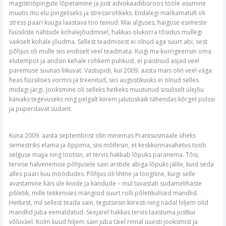
magistriõpingute lõpetamine ja just advokaadibüroos tööle asumine
muutis mu elu pingeliseks ja stressirohkeks. Endalegi märkamatult oli
stress paari kuuga laastava töö teinud. Mai alguses, haiguse esimeste
füüsiliste nähtude kohalejõudmisel, hakkas olukorra tõsidus mullegi
vaikselt kohale jõudma. Sellest teadmisest ei olnud aga suurt abi, sest
põhjus oli mulle siis endiselt veel teadmata. Kuigi ma korrigeerisin oma
elutempot ja andsin kehale rohkem puhkust, ei paistnud asjad veel
paremuse suunas liikuvat. Vastupidi, kui 2009. aasta mais olin veel väga
heas füüsilises vormis ja treenitud, siis augustikuuks ei olnud selles
midagi järgi. Jooksmine oli selleks hetkeks muutunud sisuliselt ülejõu
käivaks tegevuseks ning pelgalt kiirem jalutuskäik tähendas kõrget pulssi
ja puperdavat südant.
Kuna 2009. aasta septembrist olin minemas Prantsusmaale üheks
semestriks elama ja õppima, siis mõtlesin, et keskkonnavahetus toob
selguse majja ning lootsin, et tervis hakkab lõpuks paranema. Tõsi,
tervise halvenemise põhjusele sain arstide abiga lõpuks jälile, kuid seda
alles paari kuu möödudes. Põhjus oli lihtne ja loogiline, kuigi selle
avastamine käis üle kivide ja kändude – mul tuvastati südamelihaste
põletik, mille tekkimises mängisid suurt rolli põletikulised mandlid.
Hetkest, mil sellest teada sain, tegutsesin kiiresti ning nädal hiljem olid
mandlid juba eemaldatud. Seejärel hakkas tervis taastuma justkui
võluväel. Kolm kuud hiljem sain juba täiel rinnal uuesti jooksmist ja