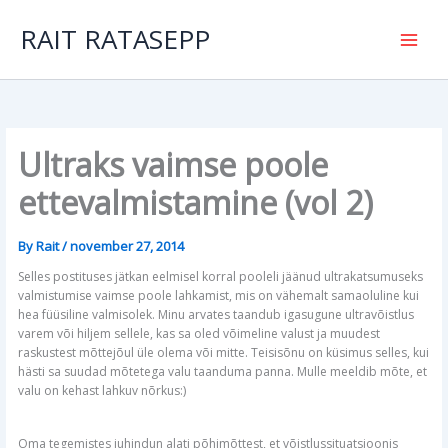
Skip
to
RAIT RATASEPP
content
Ultraks vaimse poole
ettevalmistamine (vol 2)
By
Rait
/
november 27, 2014
Selles postituses jätkan eelmisel korral pooleli jäänud ultrakatsumuseks
valmistumise vaimse poole lahkamist, mis on vähemalt samaoluline kui
hea füüsiline valmisolek. Minu arvates taandub igasugune ultravõistlus
varem või hiljem sellele, kas sa oled võimeline valust ja muudest
raskustest mõttejõul üle olema või mitte. Teisisõnu on küsimus selles, kui
hästi sa suudad mõtetega valu taanduma panna. Mulle meeldib mõte, et
valu on kehast lahkuv nõrkus:)
Oma tegemistes juhindun alati põhimõttest, et võistlussituatsioonis