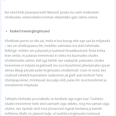
Kui need kõik plaanipäraselt lähevad, peaks mu vaim maikuiseks
võistluseks, viiekordseks Ironman distantsiks igati valmis olema.
Rasked treeningtingimused
Võistluste juures on üks asi, mida ei tea kunagi ette ega saa ka mõjutada
– see on võistluspäeva ilm, mistõttu valmistun ma alati halvimaks.
Eelkõige mõtlen siin palavaid ja tuuliseid ilmastikuolusid. Enda kohta
tean öelda, et palavas treenimata ei oleks ma kuumades oludes
võistlemiseks valmis. Küll aga kehtib see vastupidi, palavates oludes
treenimine ei mõjuta negatiivselt mu sooritusvõimet jahedamates (pean
silmas ikkagi plusskraade) tingimustes võistlemisel. Usun et need, kes
osalesid vahetult kuumalaine saabumise järgselt aset leidnud Tartu
Olümpiajooksul, mõistavad, kui palju võib palav ilm sooritusvõimet ja
enesetunnet mõjutada.
Tahtejõu tõeliseks proovikiviks on kindlasti aga tugev tuul. Tuulistes
oludes treenimine teeb sind vaimselt väga sitkeks, ning mis samuti väga
oluline, see õpetab sind oma jõuvarusid õigesti hindama ja kainelt
mõtlema. Mulle on jäänud mulje, et tuulistes tingimustes toimuval