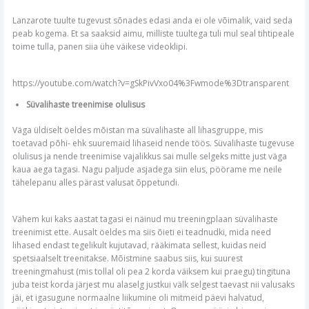
Lanzarote tuulte tugevust sõnades edasi anda ei ole võimalik, vaid seda
peab kogema. Et sa saaksid aimu, milliste tuultega tuli mul seal tihtipeale
toime tulla, panen siia ühe väikese videoklipi.
https://youtube.com/watch?v=gSkPivVxo04%3Fwmode%3Dtransparent
Süvalihaste treenimise olulisus
Väga üldiselt öeldes mõistan ma süvalihaste all lihasgruppe, mis
toetavad põhi- ehk suuremaid lihaseid nende töös. Süvalihaste tugevuse
olulisus ja nende treenimise vajalikkus sai mulle selgeks mitte just väga
kaua aega tagasi. Nagu paljude asjadega siin elus, pöörame me neile
tähelepanu alles pärast valusat õppetundi.
Vähem kui kaks aastat tagasi ei näinud mu treeningplaan süvalihaste
treenimist ette. Ausalt öeldes ma siis õieti ei teadnudki, mida need
lihased endast tegelikult kujutavad, rääkimata sellest, kuidas neid
spetsiaalselt treenitakse. Mõistmine saabus siis, kui suurest
treeningmahust (mis tollal oli pea 2 korda väiksem kui praegu) tingituna
juba teist korda järjest mu alaselg justkui välk selgest taevast nii valusaks
jäi, et igasugune normaalne liikumine oli mitmeid päevi halvatud,