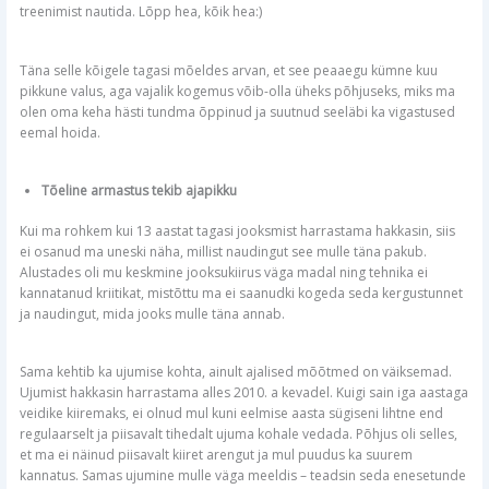
treenimist nautida. Lõpp hea, kõik hea:)
Täna selle kõigele tagasi mõeldes arvan, et see peaaegu kümne kuu
pikkune valus, aga vajalik kogemus võib-olla üheks põhjuseks, miks ma
olen oma keha hästi tundma õppinud ja suutnud seeläbi ka vigastused
eemal hoida.
Tõeline armastus tekib ajapikku
Kui ma rohkem kui 13 aastat tagasi jooksmist harrastama hakkasin, siis
ei osanud ma uneski näha, millist naudingut see mulle täna pakub.
Alustades oli mu keskmine jooksukiirus väga madal ning tehnika ei
kannatanud kriitikat, mistõttu ma ei saanudki kogeda seda kergustunnet
ja naudingut, mida jooks mulle täna annab.
Sama kehtib ka ujumise kohta, ainult ajalised mõõtmed on väiksemad.
Ujumist hakkasin harrastama alles 2010. a kevadel. Kuigi sain iga aastaga
veidike kiiremaks, ei olnud mul kuni eelmise aasta sügiseni lihtne end
regulaarselt ja piisavalt tihedalt ujuma kohale vedada. Põhjus oli selles,
et ma ei näinud piisavalt kiiret arengut ja mul puudus ka suurem
kannatus. Samas ujumine mulle väga meeldis – teadsin seda enesetunde