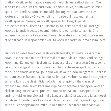
triatlonivõistlusel hinnatakse oma võimeid üle just rattadistantsil. Olen
seda ka ise korduvalt teinud. Põhjus peitub selles, et ettevalmistumise
ajal, eesmärkide seadmisel, me üldjuhul tugevat tuult arvesse ei võta,
lootes sisimas häid või vähemalt normaalseid ilmastikutingimusi
võistluspäeval. Samas, kui võistluspäeva ilm ikkagi kujuneb
ootuspärasest olulisemalt tuulisemaks, on sisimas raske olukorraga
leppida ja endale seatud eesmärkides järeleandmisi teha, mistõttu
vähemalt alguses üritatakse nähtamatule vastu astuda. Ent tõde on see,
et peagi saabub ülepanemise valuga koos ka teadmine oma eksimusest.
Tuulistes oludes treenides saab kiiresti selgeks, et sind ei vii kiiremini
edasi ja ei tee su olukorda lihtsamaks mitte tuule kirumine, vaid sellega
leppimine. Kui ma eelmisel sügisel Lanzarotel esimest rattasõitu tegema
läksin, olin kõigest poole tunnise vastutuult rühkimise ajal kogu oma
roppude sõnade arsenali jõudnud valjult välja elada. Kergem mul sellest
vandumisest ei hakanud ja ka tuul selle peale vaibumise märke (järgmise
seitsme kuu jooksul) ei näidanud:) Samas, ajapikku täheldasin, et
rattasõit muutub järjest kergemaks ja nauditavamaks. Vahepeal arvasin
ekslikult koguni, et saarel puhuvad tuuled on hakanud tasapisi järele
andma, kuid kui mu sõbrad mulle Lanzarotele külla saabusid ja esimesel
rattatrennil nende tuule käes laperdavaid imestunud nägusid nägin, siis
sain aru, et hoopis mu vaimujõud olid tuulte käes treenituks saanud.