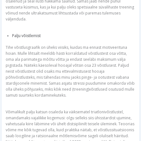
osalenud ja seal ilusti hakkama saanud. Samas jääb nende puhul
vastuseta küsimus, kas ja kui palju oleks spetsiaalne süvalihaste treening
võinud nende ultrakatsumust lihtsustada või paremas tulemuses
väljenduda.
Palju võistlemist
Tihe võistlusgraafik on üheks viisiks, kuidas ma ennast motiveerituna
hoian. Mulle lihtsalt meeldib hästi korraldatud võistlustest osa võtta,
oma ala parimatega mõõtu võtta ja endast seeläbi maksimum välja
pigistada. Näiteks käesoleval hooajal võtsin osa 23 võistlusest. Paljud
neist võistlustest olid osaks mu ettevalmistusest hooaja
põhivõistlusteks, mis tähendas minu jaoks pinge- ja ootustest vabana
stardijoonele minemist. Samas asjatu stressi puudumine omakorda võib
olla üheks põhjuseks, miks kõik need (treening)võistlused osutusid mulle
samuti suurteks kordaminekuteks.
Võimalikult palju katsun osaleda ka väiksematel triatlonivõistlustel,
omandamaks vajalikke kogemusi: olgu selleks siis ühisstardist ujumine,
vahetusala kiire läbimine või ühelt distsipliinilt teisele üleminek. Teoorias
võime me kõik tugevad olla, kuid praktika näitab, et võistlussituatsioonis
saab loogiline ja ratsionaalne mõtlemisvõime sageli oluliselt häiritud.