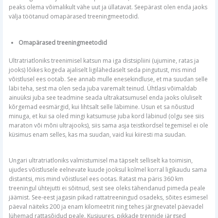
peaks olema võimalikult vähe uut ja üllatavat. Seepärast olen enda jaoks
välja töötanud omapärased treeningmeetodid.
Omapärased treeningmeetodid
Ultratriatloniks treenimisel katsun ma iga distsipliini (ujumine, ratas ja
jooks) lõikes kogeda ajaliselt ligilähedaselt seda pingutust, mis mind
võistlusel ees ootab. See annab mulle enesekindluse, et ma suudan selle
läbi teha, sest ma olen seda juba varemalt teinud. Ühtlasi võimaldab
ainuüksi juba see teadmine seada ultrakatsumusel enda jaoks oluliselt
kõrgemad eesmärgid, kui lihtsalt selle läbimine. Usun et sa nõustud
minuga, et kui sa oled mingi katsumuse juba kord läbinud (olgu see siis
maraton või mõni ultrajooks), siis sama asja teistkordsel tegemisel ei ole
küsimus enam selles, kas ma suudan, vaid kui kiiresti ma suudan.
Ungari ultratriatloniks valmistumisel ma täpselt selliselt ka toimisin,
ujudes võistlusele eelnevate kuude jooksul kolmel korral ligikaudu sama
distantsi, mis mind võistlusel ees ootas. Ratast ma päris 360 km
treeningul ühtejutti ei sõitnud, sest see oleks tähendanud pimeda peale
jäämist. See-eest jagasin pikad rattatreeningud osadeks, sõites esimesel
päeval näiteks 200 ja enam kilomeetrit ning tehes järgnevatel päevadel
lühemad rattasõidud peale. Kusjuures, pikkade trennide järgsed