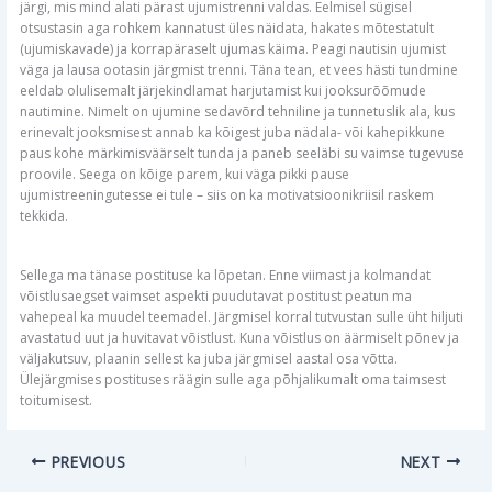
järgi, mis mind alati pärast ujumistrenni valdas. Eelmisel sügisel
otsustasin aga rohkem kannatust üles näidata, hakates mõtestatult
(ujumiskavade) ja korrapäraselt ujumas käima. Peagi nautisin ujumist
väga ja lausa ootasin järgmist trenni. Täna tean, et vees hästi tundmine
eeldab olulisemalt järjekindlamat harjutamist kui jooksurõõmude
nautimine. Nimelt on ujumine sedavõrd tehniline ja tunnetuslik ala, kus
erinevalt jooksmisest annab ka kõigest juba nädala- või kahepikkune
paus kohe märkimisväärselt tunda ja paneb seeläbi su vaimse tugevuse
proovile. Seega on kõige parem, kui väga pikki pause
ujumistreeningutesse ei tule – siis on ka motivatsioonikriisil raskem
tekkida.
Sellega ma tänase postituse ka lõpetan. Enne viimast ja kolmandat
võistlusaegset vaimset aspekti puudutavat postitust peatun ma
vahepeal ka muudel teemadel. Järgmisel korral tutvustan sulle üht hiljuti
avastatud uut ja huvitavat võistlust. Kuna võistlus on äärmiselt põnev ja
väljakutsuv, plaanin sellest ka juba järgmisel aastal osa võtta.
Ülejärgmises postituses räägin sulle aga põhjalikumalt oma taimsest
toitumisest.
PREVIOUS
NEXT