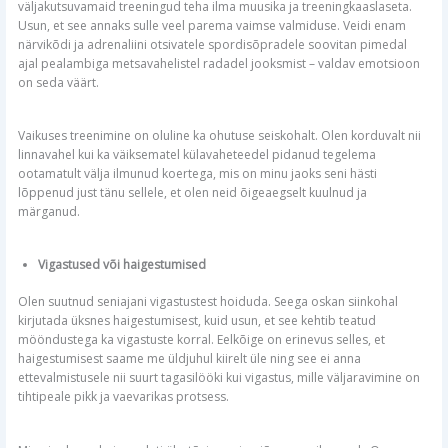
väljakutsuvamaid treeningud teha ilma muusika ja treeningkaaslaseta.
Usun, et see annaks sulle veel parema vaimse valmiduse. Veidi enam
närvikõdi ja adrenaliini otsivatele spordisõpradele soovitan pimedal
ajal pealambiga metsavahelistel radadel jooksmist – valdav emotsioon
on seda väärt.
Vaikuses treenimine on oluline ka ohutuse seiskohalt. Olen korduvalt nii
linnavahel kui ka väiksematel külavaheteedel pidanud tegelema
ootamatult välja ilmunud koertega, mis on minu jaoks seni hästi
lõppenud just tänu sellele, et olen neid õigeaegselt kuulnud ja
märganud.
Vigastused või haigestumised
Olen suutnud seniajani vigastustest hoiduda. Seega oskan siinkohal
kirjutada üksnes haigestumisest, kuid usun, et see kehtib teatud
mööndustega ka vigastuste korral. Eelkõige on erinevus selles, et
haigestumisest saame me üldjuhul kiirelt üle ning see ei anna
ettevalmistusele nii suurt tagasilööki kui vigastus, mille väljaravimine on
tihtipeale pikk ja vaevarikas protsess.