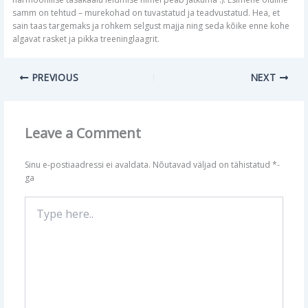
samm on tehtud – murekohad on tuvastatud ja teadvustatud. Hea, et
sain taas targemaks ja rohkem selgust majja ning seda kõike enne kohe
algavat rasket ja pikka treeninglaagrit.
PREVIOUS
NEXT
Leave a Comment
Sinu e-postiaadressi ei avaldata.
Nõutavad väljad on tähistatud
*
-
ga
Type
here..