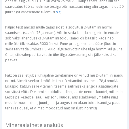
õnnestus ligikaudu 10 ühiku võrra kolme kuu kaupa tõsta, enne kui seni
saavutatud töö sai eelmise testiga põrmustatud ning olin tagasi näidu 50
juures (vt varasemaid tulemusi
siit
).
Paljud teist andsid mulle tagasisidet ja soovitusi D-vitamiini normi
saamiseks (s.t. näit 75 ja enam). Võtsin seda kuulda ning leidsin endale
sobivaks lahenduseks D-vitamiini toidulisandi õli baasil tilkade näol,
mille üks tilk sisaldas 5000 ühikut. Enne praeguseid analüüse jõudsin
seda tarvitada umbes 1,5 kuud, alguses võtsin ühe tilga hommikul ja ühe
õhtul, siis vahepeal tarvitasin ühe tilga päevas ning siis jälle kaks tilka
päevas.
Fakt on see, et juba lühiajaline tarvitamine on viinud mu D-vitamiini näidu
normi. Nimelt seekord mõõdeti mul D-vitamiini tasemeks 78,4 nmol/l.
Edaspidi katsun selle vitamiini taseme säilimiseks järgida asjatundjate
soovitust võtta D-vitamiini toidulisandina juurde nendel kuudel, mil seda
Eestis päikesest ei saa. Teisisõnu kuudel, mis sisaldavad „r“ tähte ning
muudel kuudel (mai, juuni, juuli ja august) on plaan toidulisandiga paus
teha (eeldusel, et viimati mõõdetud näit on ilusti normis).
Mineraalainete analüüs