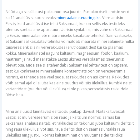
Nüüd aga siis üllatust pakkunud osa juurde. Esmakordselt andsin verd
ka 11 analüüsist koosnevaks
mineraalaineteuuringuks
. Vere andsin
Eestis, kuid analüüsid ise tehti Saksamaal, kus on sellisteks testideks
olemas spetsiaalne aparatuur. Uurisin synlab´ist, mis vahe on Saksamaal
ja Eestis mineraalainete määramiseks kasutatav tehnikal. Sain vastuseks,
et Saksamaal kasutatav tehnika võimaldab määrata mineraalainete hulka
täisveres ehk siis nii vererakkudes (erütrotsüütides) kui ka plasmas
kokku. Mineraalainetel nagu nt kaltsium, magneesium, fosfor, kaalium,
naatrium ja raud määratakse Eestis üksnes vereplasmas (seerumis)
olevat osa. Mida see siis tähendab? Saksamaal tehtav test on täpsem,
sest kui konkreetse mineraalaine kontsentratsioon on vereseerumis
normis, ei tähenda see veel seda, et rakkudes on asi korras. Rakkudes
võib samal ajal olla juba kas aine puudus või siis üleküllus. Kumbki neist
variantidest (puudus või üleküllus) ei ole pikas perspektiivis rakkudele
üldse hea.
Minu analüüsid kinnitavad eeltoodu paikapidavust. Näiteks tuvastati
Eestis, et mu vereseerumis on raud ja kaltsium normis, samas kui
Saksamaa analüüs näitab, et rakkudes on tekkinud juba kaltsiumi defitsiit
ning raua üleküllus. Vot siis, raua defitsiidist on saamas ühtäkki raua
üleküllus ning justkui korras kaltsiuminäit on muutumas defitsiidiks.