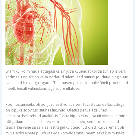
Enam kui kolm nädalat tagasi käisin juba kuuendat korda synlab´is verd
andmas. Lõpuks on kaua oodatud tulemused minuni jõudnud ning nüüd
saan neid ka sinuga jagada. Tulemused pakkusid mulle ühelt poolt head
meelt, teisalt valmistasid aga suure üllatuse.
Rõõmustamiseks oli põhjust, sest võitlus seni tuvastatud defitsiitidega
on lõpuks soovitud suunas liikunud. Üllatus peitus aga ühes
esmakordselt tehtud analüüsis. Eks ta kipub elus juba nii olema, et mida
põhjalikumalt sa mis tahes küsimusele lähened, seda rohkem saad
teada, kui vähe sa seni sellest tegelikult teadnud oled. Kui varemalt oli
minu jaoks ainete puudujääkide kõrvaldamisel peamiseks küsimuseks,