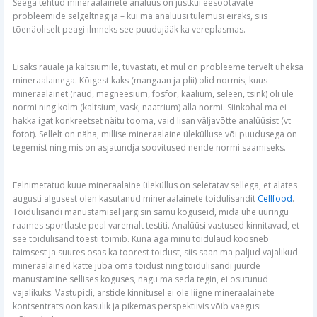
Seega tehtud mineraalainete analüüs on justkui eesootavate
probleemide selgeltnägija – kui ma analüüsi tulemusi eiraks, siis
tõenäoliselt peagi ilmneks see puudujääk ka vereplasmas.
Lisaks rauale ja kaltsiumile, tuvastati, et mul on probleeme tervelt üheksa
mineraalainega. Kõigest kaks (mangaan ja plii) olid normis, kuus
mineraalainet (raud, magneesium, fosfor, kaalium, seleen, tsink) oli üle
normi ning kolm (kaltsium, vask, naatrium) alla normi. Siinkohal ma ei
hakka igat konkreetset näitu tooma, vaid lisan väljavõtte analüüsist (vt
fotot). Sellelt on näha, millise mineraalaine ülekülluse või puudusega on
tegemist ning mis on asjatundja soovitused nende normi saamiseks.
Eelnimetatud kuue mineraalaine üleküllus on seletatav sellega, et alates
augusti algusest olen kasutanud mineraalainete toidulisandit
Cellfood
.
Toidulisandi manustamisel järgisin samu koguseid, mida ühe uuringu
raames sportlaste peal varemalt testiti. Analüüsi vastused kinnitavad, et
see toidulisand tõesti toimib. Kuna aga minu toidulaud koosneb
taimsest ja suures osas ka toorest toidust, siis saan ma paljud vajalikud
mineraalained kätte juba oma toidust ning toidulisandi juurde
manustamine sellises koguses, nagu ma seda tegin, ei osutunud
vajalikuks. Vastupidi, arstide kinnitusel ei ole liigne mineraalainete
kontsentratsioon kasulik ja pikemas perspektiivis võib vaegusi