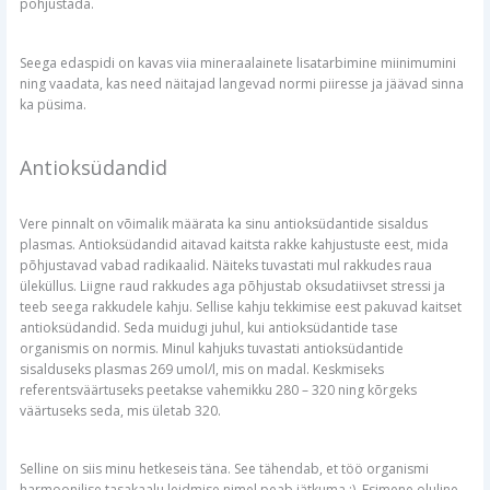
põhjustada.
Seega edaspidi on kavas viia mineraalainete lisatarbimine miinimumini
ning vaadata, kas need näitajad langevad normi piiresse ja jäävad sinna
ka püsima.
Antioksüdandid
Vere pinnalt on võimalik määrata ka sinu antioksüdantide sisaldus
plasmas. Antioksüdandid aitavad kaitsta rakke kahjustuste eest, mida
põhjustavad vabad radikaalid. Näiteks tuvastati mul rakkudes raua
üleküllus. Liigne raud rakkudes aga põhjustab oksudatiivset stressi ja
teeb seega rakkudele kahju. Sellise kahju tekkimise eest pakuvad kaitset
antioksüdandid. Seda muidugi juhul, kui antioksüdantide tase
organismis on normis. Minul kahjuks tuvastati antioksüdantide
sisalduseks plasmas 269 umol/l, mis on madal. Keskmiseks
referentsväärtuseks peetakse vahemikku 280 – 320 ning kõrgeks
väärtuseks seda, mis ületab 320.
Selline on siis minu hetkeseis täna. See tähendab, et töö organismi
harmoonilise tasakaalu leidmise nimel peab jätkuma :). Esimene oluline