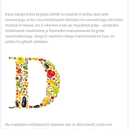
Raua näitaja kohta kirjutatu kehtib ka vitamiin D kohta, kuid selle
erinevusega, et kui raua toidulisandi võtmises ma varasemaga võrreldes
muutusi ei teinud, siis D-vitamiini osas sai muudetud palju – alustades
toidulisandi muutmisest ja lõpetades manustatavate koguste
suurendamisega. Seega D-vitamiini näitaja märkimisväärne kasv on
justkui loogiliselt seletatav.
Mu madalaim mõõdetud D-vitamiini näit oli 40,9 nmol/l, mida mul