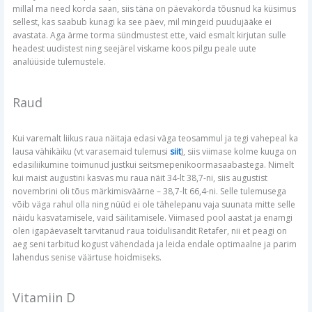
millal ma need korda saan, siis täna on päevakorda tõusnud ka küsimus
sellest, kas saabub kunagi ka see päev, mil mingeid puudujääke ei
avastata. Aga ärme torma sündmustest ette, vaid esmalt kirjutan sulle
headest uudistest ning seejärel viskame koos pilgu peale uute
analüüside tulemustele.
Raud
Kui varemalt liikus raua näitaja edasi väga teosammul ja tegi vahepeal ka
lausa vähikäiku (vt varasemaid tulemusi
siit
), siis viimase kolme kuuga on
edasiliikumine toimunud justkui seitsmepenikoormasaabastega. Nimelt
kui maist augustini kasvas mu raua näit 34-lt 38,7-ni, siis augustist
novembrini oli tõus märkimisväärne – 38,7-lt 66,4-ni. Selle tulemusega
võib väga rahul olla ning nüüd ei ole tähelepanu vaja suunata mitte selle
näidu kasvatamisele, vaid säilitamisele. Viimased pool aastat ja enamgi
olen igapäevaselt tarvitanud raua toidulisandit Retafer, nii et peagi on
aeg seni tarbitud kogust vähendada ja leida endale optimaalne ja parim
lahendus senise väärtuse hoidmiseks.
Vitamiin D