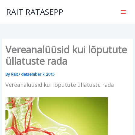
Skip
to
RAIT RATASEPP
content
Vereanalüüsid kui lõputute
üllatuste rada
By
Rait
/
detsember 7, 2015
Vereanalüüsid kui lõputute üllatuste rada