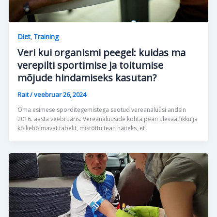
Diet
Training
,
Veri kui organismi peegel: kuidas ma
verepilti sportimise ja toitumise
mõjude hindamiseks kasutan?
Rait
/
veebruar 26, 2024
Oma esimese sporditegemistega seotud vereanalüüsi andsin
2016. aasta veebruaris. Vereanalüüside kohta pean ülevaatlikku ja
kõikehõlmavat tabelit, mistõttu tean näiteks, et