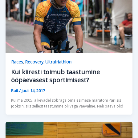
Races
Recovery
Ultratriathlon
,
,
Kui kiiresti toimub taastumine
ööpäevasest sportimisest?
Rait
/
juuli 14, 2017
Kui ma 2005. a kevadel sõbraga oma esimese maratoni Pariisis
jooksin, siis sellest taastumine oli väga vaevaline. Neli päeva olid