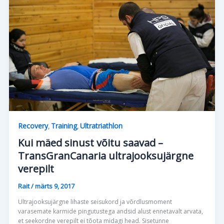
Recovery
Training
Ultratriathlon
,
,
Kui mäed sinust võitu saavad –
TransGranCanaria ultrajooksujärgne
verepilt
Rait
/
märts 9, 2017
Ultrajooksujärgne lihaste seisukord ja võrdlusmoment
varasemate karmide pingutustega andsid alust ennetavalt arvata,
et seekordne verepilt ei tõota midagi head. Sisetunne