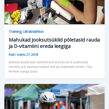
Training
Ultratriathlon
,
Mahukad jooksutsüklid põletasid rauda
ja D-vitamiini ereda leegiga
Rait
/
märts 27, 2018
Eelmisel aastal lasin seitsmel korral enda verd analüüsida.
Ferritiini ja D-vitamiini näidud olid siis stabiilselt normis. Tõsi,
ferritiini näitaja püsis