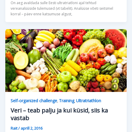
On aeg avaldada sulle Eesti ultratriatloni ajal tehtud
vereanalüüside tulemused (vt tabelit). Analüüse võeti seitsmel
korral – päev enne katsumuse algust,
Self-organized challenge
Training
Ultratriathlon
,
,
Veri – teab palju ja kui küsid, siis ka
vastab
Rait
/
aprill 2, 2016