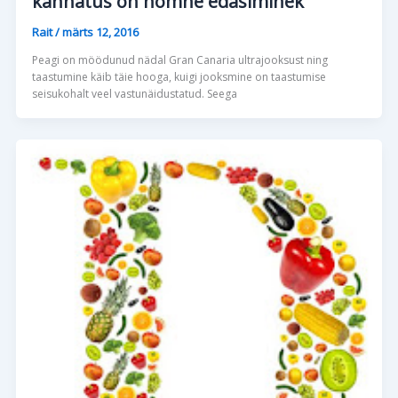
kannatus on homne edasiminek
Rait
/
märts 12, 2016
Peagi on möödunud nädal Gran Canaria ultrajooksust ning
taastumine käib täie hooga, kuigi jooksmine on taastumise
seisukohalt veel vastunäidustatud. Seega